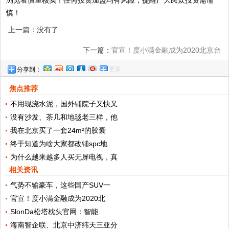
慎！
上一篇：没有了
下一篇：
官宣！度小满金融成为2020北京台
更多
分享到：
春晚独家特约合作伙伴
焦点推荐
不用现浇水泥，国外铺院子又快又
没有沙发、茶几和地毯老三样，他
我在北京买了一套24m²的胶囊
终于知道为啥大家都改铺spc地
为什么越来越多人买无屏电视，真
相关资讯
气势不输豪车，这些国产SUV一
官宣！度小满金融成为2020北
SlonDa松塔枕头官网：智能
海南智企联、北京中济纬天三亚分