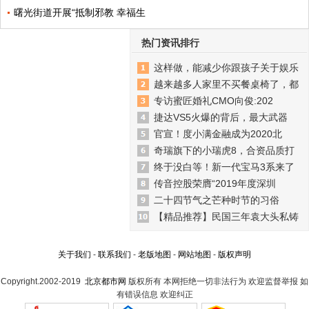
曙光街道开展“抵制邪教 幸福生
热门资讯排行
这样做，能减少你跟孩子关于娱乐
越来越多人家里不买餐桌椅了，都
专访蜜匠婚礼CMO向俊:202
捷达VS5火爆的背后，最大武器
官宣！度小满金融成为2020北
奇瑞旗下的小瑞虎8，合资品质打
终于没白等！新一代宝马3系来了
传音控股荣膺“2019年度深圳
二十四节气之芒种时节的习俗
【精品推荐】民国三年袁大头私铸
关于我们
-
联系我们
-
老版地图
-
网站地图
-
版权声明
Copyright.2002-2019
北京都市网
版权所有 本网拒绝一切非法行为 欢迎监督举报 如
有错误信息 欢迎纠正