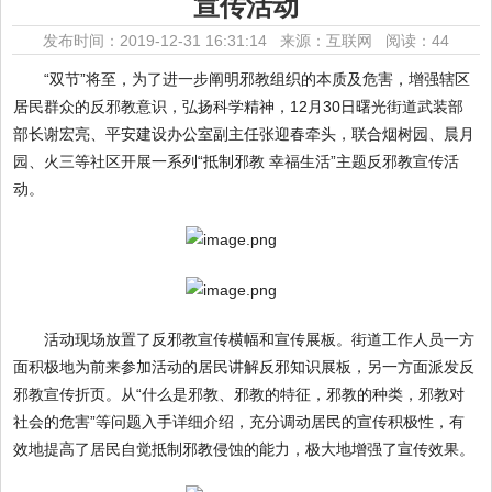
宣传活动
发布时间：2019-12-31 16:31:14 来源：互联网
阅读：44
“双节”将至，为了进一步阐明邪教组织的本质及危害，增强辖区
居民群众的反邪教意识，弘扬科学精神，12月30日曙光街道武装部
部长谢宏亮、平安建设办公室副主任张迎春牵头，联合烟树园、晨月
园、火三等社区开展一系列“抵制邪教 幸福生活”主题反邪教宣传活
动。
活动现场放置了反邪教宣传横幅和宣传展板。街道工作人员一方
面积极地为前来参加活动的居民讲解反邪知识展板，另一方面派发反
邪教宣传折页。从“什么是邪教、邪教的特征，邪教的种类，邪教对
社会的危害”等问题入手详细介绍，充分调动居民的宣传积极性，有
效地提高了居民自觉抵制邪教侵蚀的能力，极大地增强了宣传效果。