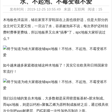
水、不起泡、不霉变谁不爱
发布时间：2019-12-25 10:55:49 来源：互联网
阅读：15
木地板色泽温润，铺在家里不穿鞋踩在上面也很舒适，但是大部分的
业主对它又爱又恨，一旦沾了水，容易被泡坏不说，每次养护还特别
费时费事更费钱，所以地板界又出来"搞事"了，spc地板大家听说过
么？
如今越来越多家庭都改铺这种木地板了！其实它在欧美和日韩国家非
常流行！
我们以往铺的复合木地板，大多数都是采用密度板基材+胶水制成。
而spc地板，则是以钙粉+聚氯乙烯为原料制成板材之后，通过模具依
次分别把pvc耐磨层、PVC彩膜一次性加热压制在上面。