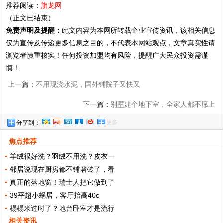
推荐阅读：
旗龙网
（正文已结束）
免责声明及提醒：
此文内容为本网所转载企业宣传资讯，该相关信息
仅为宣传及传递更多信息之目的，不代表本网站观点，文章真实性请
浏览者慎重核实！任何投资加盟均有风险，提醒广大民众投资需谨
慎！
上一篇：
不用现浇水泥，国外铺院子又快又
省钱，摊铺模板用二三十年不开裂
下一篇：
别墅建个地下室，全家人都不愿上
更多
分享到：
来了
焦点推荐
羊绒很好洗？羽绒不用洗？皮衣一
邻居说现在厨房都不铺墙砖了，看
真正的落地窗！瑞士人把它做到了
39平超小蜗居，客厅抬高40c
榻榻米过时了？地台卧室才是流行
相关资讯