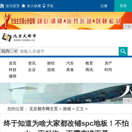
设为首页
加入收藏
手机
注册
登录
广告
首页
资讯
财经
汽车
教育
房产
科技
企业
游戏
美食
商讯
时尚
微商
广告
您的位置：
北京都市网主页
>
游戏
> 正文 >
终于知道为啥大家都改铺spc地板！不怕