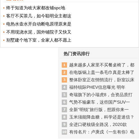
终于知道为啥大家都改铺spc地
客厅不买茶几，如今聪明业主都这
电热水壶水开自动断电原理原来是
不用现浇水泥，国外铺院子又快又
别墅建个地下室，全家人都不愿上
热门资讯排行
越来越多人家里不买餐桌椅了，都
在电饭锅上盖一条毛巾真是太棒了
整体卧室正在悄悄流行，卧室以床
福特锐际PHEV信息曝光 明年
奇瑞旗下的小瑞虎8，合资品质打
气势不输豪车，这些国产SUV一
全新“明锐”旅行版，想跟你来一
玉米须能降血糖，科学还是迷信？
全进口硬核级全路况，2020款
有传名片：卢庚戌《一生有你》电