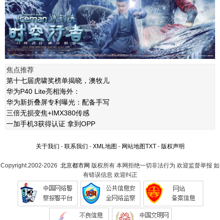
焦点推荐
第十七届虎啸奖榜单揭晓，澳牧儿
华为P40 Lite亮相海外：
华为新折叠屏专利曝光：配备手写
三倍无损变焦+IMX380传感
一加手机3获得认证 拿到OPP
关于我们
-
联系我们
-
XML地图
-
网站地图
TXT
-
版权声明
Copyright.2002-2026
北京都市网
版权所有 本网拒绝一切非法行为 欢迎监督举报 如
有错误信息 欢迎纠正