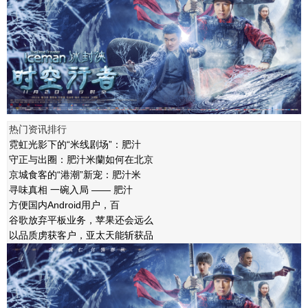
热门资讯排行
霓虹光影下的“米线剧场”：肥汁
守正与出圈：肥汁米蘭如何在北京
京城食客的“港潮”新宠：肥汁米
寻味真相 一碗入局 —— 肥汁
方便国内Android用户，百
谷歌放弃平板业务，苹果还会远么
以品质虏获客户，亚太天能斩获品