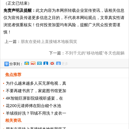
（正文已结束）
免责声明及提醒：
此文内容为本网所转载企业宣传资讯，该相关信息
仅为宣传及传递更多信息之目的，不代表本网站观点，文章真实性请
浏览者慎重核实！任何投资加盟均有风险，提醒广大民众投资需谨
慎！
上一篇：
朋友在瓷砖上直接铺木地板我笑
了，一问才知道是我家被坑了
下一篇：
不到千元的“移动地暖”冬天也能躺
更多
分享到：
地上 暖到不舍得起来
焦点推荐
为什么越来越多人买无屏电视，真
不要再建书房了，家庭图书馆更加
4K智能巨屏影院级视听盛宴，在
花200元请师傅在阳台砌个水池
羊绒很好洗？羽绒不用洗？皮衣一
相关资讯