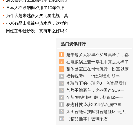
朋友在瓷砖上直接铺木地板我笑了
日本人不锈钢橱柜用了10年依旧
为什么越来越多人买无屏电视，真
小米有品出极简电热水壶，这样的
网红芝华仕沙发，真有那么好吗？
热门资讯排行
越来越多人家里不买餐桌椅了，都
在电饭锅上盖一条毛巾真是太棒了
整体卧室正在悄悄流行，卧室以床
福特锐际PHEV信息曝光 明年
奇瑞旗下的小瑞虎8，合资品质打
气势不输豪车，这些国产SUV一
全新“明锐”旅行版，想跟你来一
驴迹科技荣获2019第八届中国
风图智能科技赋能智慧社区 无人
【精品推荐】玻璃陨石