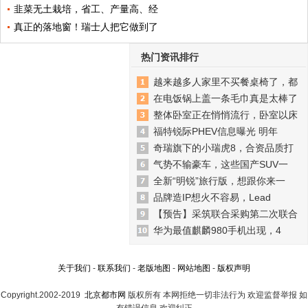
韭菜无土栽培，省工、产量高、经
真正的落地窗！瑞士人把它做到了
热门资讯排行
越来越多人家里不买餐桌椅了，都
在电饭锅上盖一条毛巾真是太棒了
整体卧室正在悄悄流行，卧室以床
福特锐际PHEV信息曝光 明年
奇瑞旗下的小瑞虎8，合资品质打
气势不输豪车，这些国产SUV一
全新“明锐”旅行版，想跟你来一
品牌造IP想火不容易，Lead
【预告】采筑联合采购第二次联合
华为最值麒麟980手机出现，4
关于我们
-
联系我们
-
老版地图
-
网站地图
-
版权声明
Copyright.2002-2019
北京都市网
版权所有 本网拒绝一切非法行为 欢迎监督举报 如