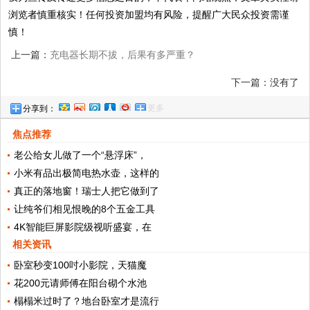
浏览者慎重核实！任何投资加盟均有风险，提醒广大民众投资需谨
慎！
上一篇：
充电器长期不拔，后果有多严重？
下一篇：没有了
更多
分享到：
焦点推荐
老公给女儿做了一个“悬浮床”，
小米有品出极简电热水壶，这样的
真正的落地窗！瑞士人把它做到了
让纯爷们相见恨晚的8个五金工具
4K智能巨屏影院级视听盛宴，在
相关资讯
卧室秒变100吋小影院，天猫魔
花200元请师傅在阳台砌个水池
榻榻米过时了？地台卧室才是流行