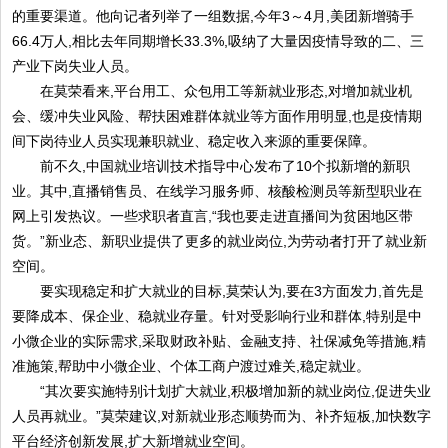
的重要渠道。他向记者列举了一组数据,今年3～4月,美团新增骑手
66.4万人,相比去年同期增长33.3%,吸纳了大量因疫情导致的二、三
产业下岗失业人员。
在莫荣看来,平台用工、众包用工等新就业形态,对增加就业机
会、缓冲失业风险、帮扶困难群体就业等方面作用明显,也是疫情期
间下岗待业人员实现兼职就业、稳定收入来源的重要保障。
前不久,中国就业培训技术指导中心发布了10个拟新增的新职
业。其中,直播销售员、在线学习服务师、核酸检测员等新型职业在
网上引发热议。一些求职者直言,“我也要走进直播间为贫困地区带
货。”新业态、新职业提供了更多的就业岗位,为劳动者打开了就业新
空间。
要实现稳定和扩大就业的目标,莫荣认为,要在3方面发力,首先是
要降成本、保企业、稳就业存量。针对受影响行业和群体,特别是中
小微企业的实际需求,采取财政补贴、金融支持、社保减免等措施,精
准施策,帮助中小微企业、个体工商户渡过难关,稳定就业。
“其次要实施特别计划扩大就业,积极增加新的就业岗位,促进失业
人员再就业。”莫荣建议,对新就业形态顺势而为、补齐短板,加快数字
平台经济创新发展,扩大新增就业空间。