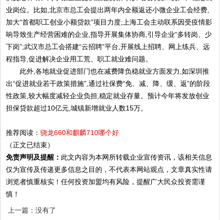
业岗位。比如,北京市总工会提出两年内全额返还小微企业工会经费,
加大“首都职工创业小额贷款”项目力度;上海工会主动联系因受疫情影
响导致生产经营困难的企业,指导开展集体协商,引导企业“多转岗、少
下岗”;武汉市总工会搭建“云招聘”平台,开展线上招聘、网上练兵、远
程指导,促进解决企业用工荒、职工就业难问题。
此外,各地就业促进部门也在减费降负稳就业方面发力,如深圳推
出“促进就业若干政策措施”,通过社保费“免、减、降、缓、返”的阶段
性政策,较大幅度减轻企业负担,稳定就业存量。预计今年将发放创业
担保贷款超过10亿元,城镇新增就业人数15万。
推荐阅读：
骁龙660和麒麟710哪个好
（正文已结束）
免责声明及提醒：
此文内容为本网所转载企业宣传资讯，该相关信息
仅为宣传及传递更多信息之目的，不代表本网站观点，文章真实性请
浏览者慎重核实！任何投资加盟均有风险，提醒广大民众投资需谨
慎！
上一篇：没有了