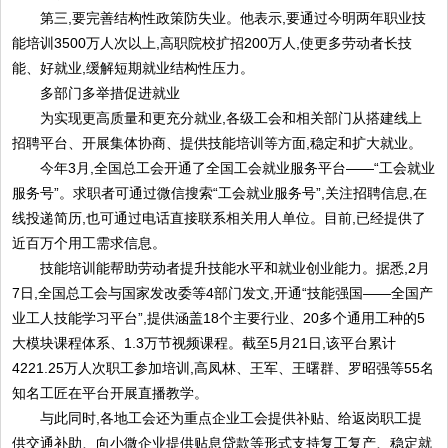
第三,要完善结构性政策防失业。他表示,要通过今明两年职业技
能培训3500万人次以上,高职院校扩招200万人,使更多劳动者长技
能、好就业,缓解短期就业结构性压力。
多部门多举措促进就业
为实现更高质量和更充分就业,各级工会和相关部门从搭建线上
招聘平台、开展集体协商、提供技能培训等方面,稳定和扩大就业。
今年3月,全国总工会开通了全国工会就业服务平台——“工会就业
服务号”。求职者可通过微信搜索“工会就业服务号”,关注招聘信息,在
线投递简历,也可通过电话直接联系相关用人单位。目前,已经提供了
近百万个用工需求信息。
技能培训能帮助劳动者提升技能水平和就业创业能力。据悉,2月
7日,全国总工会与国家发改委等4部门发文,开通“技能强国——全国产
业工人技能学习平台”,提供涵盖18个主要行业、20多个通用工种的5
大模块课程体系、1.3万节视频课程。截至5月21日,该平台累计
4221.25万人次职工参加培训,高凤林、王军、王曙群、罗昭强等55名
知名工匠在平台开展直播教学。
与此同时,各地工会还为重点企业工会提供补贴、给返岗职工提
供交通补助、向小微企业提供贴息贷款等形式支持复工复产、稳定就