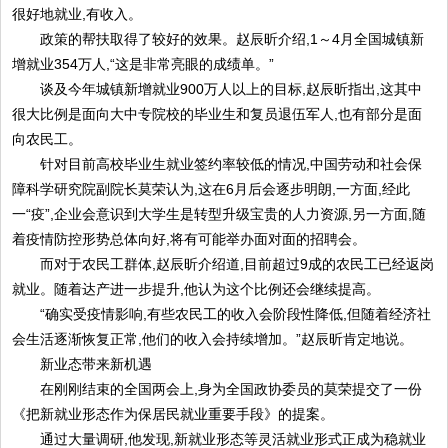
很好地就业,有收入。
政策的帮扶取得了较好的效果。赵辰昕介绍,1～4月全国城镇新
增就业354万人,“这是非常亮眼的成绩单。”
谈及今年城镇新增就业900万人以上的目标,赵辰昕指出,这其中
很大比例是面向大中专院校的毕业生和复员退伍军人,也有部分是面
向农民工。
针对目前高校毕业生就业签约率较低的情况,中国劳动和社会保
障科学研究院副院长莫荣认为,这在6月后会逐步明朗,一方面,经此
一“疫”,企业会意识到大学生是转型升级宝贵的人力资源,另一方面,随
着疫情防控形势总体向好,将有可能举办面对面的招聘会。
而对于农民工群体,赵辰昕介绍道,目前超过9成的农民工已经返岗
就业。随着达产进一步提升,他认为这个比例还会继续提高。
“确实受疫情影响,有些农民工的收入会阶段性降低,但随着经济社
会生活逐渐恢复正常,他们的收入会持续增加。”赵辰昕肯定地说。
新业态带来新机遇
在刚刚结束的全国两会上,身为全国政协委员的莫荣提交了一份
《把新就业形态作为保居民就业重要手段》的提案。
通过大量调研,他发现,新就业形态等灵活就业形式正成为稳就业