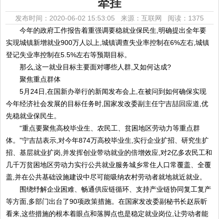
牵挂
发布时间：2020-06-02 15:53:05 来源：互联网
阅读：1375
今年的政府工作报告着重强调要稳就业保民生,明确提出全年要
实现城镇新增就业900万人以上,城镇调查失业率控制在6%左右,城镇
登记失业率控制在5.5%左右等预期目标。
那么,这一就业目标主要面对哪些人群,又如何达成?
聚焦重点群体
5月24日,在国新办举行的新闻发布会上,在被问到如何确保实现
今年经济社会发展的目标任务时,国家发改委副主任宁吉喆回应道,优
先稳就业保民生。
“重点要聚焦高校毕业生、农民工、贫困地区劳动力等重点群
体。”宁吉喆表示,对今年874万高校毕业生,实行企业扩招、研究生扩
招、基层就业扩岗,并发挥创业带动就业的倍增效应,对2亿多农民工和
几千万贫困地区劳动力实行公共就业服务城乡常住人口常覆盖、全覆
盖,并在公共基础设施建设中尽可能吸纳农村劳动者就地就近就业。
围绕纾解企业困难、畅通供应链循环、支持产业链协同复工复产
等方面,多部门出台了90项政策措施。在国家发改委副秘书长赵辰昕
看来,这些措施的根本着眼点和落脚点也是稳定就业岗位,让劳动者能