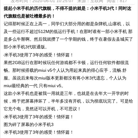
发布时间：2020-06-01 10:25:07 来源：互联网
阅读：817
提起小米手机的历代旗舰，不得不提的就是：小米手机3代！同时这
代旗舰也是被吐槽最多的！
记得那时候正在上高一，同学们大部分用的都是杂牌机,山寨机，以
及一些运行不超过512M的低运行手机！在那时谁有一部小米手机 那
是多么牛掰啊。然后我就攒了一个学期的钱，终于在暑假去县城买了
部小米手机3代联通版。
果然2GB运行在那时候玩任何游戏都不卡顿，运行任何软件都很流
畅。那时候搭载的miui v5个人认为用起来真的得心应手，流畅.舒
服。虽说后来每次miui版本更新都没有将小米3代遗忘，个人认为
miui最经典的一代 只有miui v5。
这款小米手机也是被我一用就是三年，也就是在去年大一开学的时
候，终于把屏幕摔坏了，半年多没有开机，以为彻底玩完了。可是给
它充个电，竟然还可以开机，不可思议！
图为碎了屏幕的小米手机3