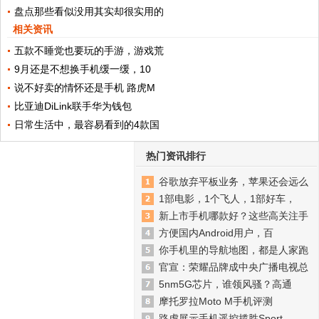
盘点那些看似没用其实却很实用的
相关资讯
五款不睡觉也要玩的手游，游戏荒
9月还是不想换手机缓一缓，10
说不好卖的情怀还是手机 路虎M
比亚迪DiLink联手华为钱包
日常生活中，最容易看到的4款国
热门资讯排行
谷歌放弃平板业务，苹果还会远么
1部电影，1个飞人，1部好车，
新上市手机哪款好？这些高关注手
方便国内Android用户，百
你手机里的导航地图，都是人家跑
官宣：荣耀品牌成中央广播电视总
5nm5G芯片，谁领风骚？高通
摩托罗拉Moto M手机评测
路虎展示手机遥控揽胜Sport