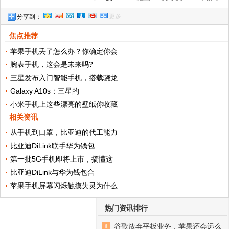
更多
分享到：
机，搭载骁龙435处理器
焦点推荐
苹果手机丢了怎么办？你确定你会
腕表手机，这会是未来吗?
三星发布入门智能手机，搭载骁龙
Galaxy A10s：三星的
小米手机上这些漂亮的壁纸你收藏
相关资讯
从手机到口罩，比亚迪的代工能力
比亚迪DiLink联手华为钱包
第一批5G手机即将上市，搞懂这
比亚迪DiLink与华为钱包合
苹果手机屏幕闪烁触摸失灵为什么
热门资讯排行
谷歌放弃平板业务，苹果还会远么