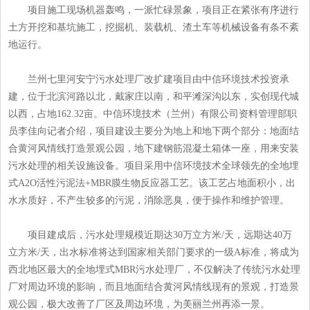
项目施工现场机器轰鸣，一派忙碌景象，项目正在紧张有序进行
土方开挖和基坑施工，挖掘机、装载机、渣土车等机械设备有条不紊
地运行。
兰州七里河安宁污水处理厂改扩建项目由中信环境技术投资承
建，位于北滨河路以北，戴家庄以南，和平滩深沟以东，实创现代城
以西，占地162.32亩。中信环境技术（兰州）有限公司资料管理部职
员李佳向记者介绍，项目建设主要分为地上和地下两个部分：地面结
合黄河风情线打造景观公园，地下建钢筋混凝土箱体一座，用来安装
污水处理的相关设施设备。项目采用中信环境技术全球领先的全地埋
式A2O活性污泥法+MBR膜生物反应器工艺。该工艺占地面积小，出
水水质好，不产生较多的污泥，消除恶臭，便于操作和维护管理。
项目建成后，污水处理规模近期达30万立方米/天，远期达40万
立方米/天，出水标准将达到国家相关部门要求的一级A标准，将成为
西北地区最大的全地埋式MBR污水处理厂，不仅解决了传统污水处理
厂对周边环境的影响，而且地面结合黄河风情线现有的景观，打造景
观公园，极大改善了厂区及周边环境，为美丽兰州再添一景。