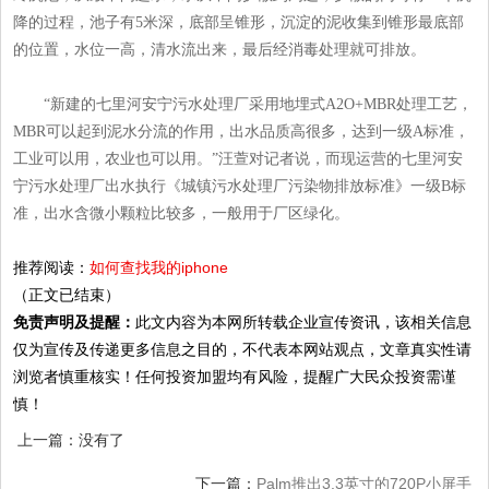
降的过程，池子有5米深，底部呈锥形，沉淀的泥收集到锥形最底部
的位置，水位一高，清水流出来，最后经消毒处理就可排放。
“新建的七里河安宁污水处理厂采用地埋式A2O+MBR处理工艺，
MBR可以起到泥水分流的作用，出水品质高很多，达到一级A标准，
工业可以用，农业也可以用。”汪萱对记者说，而现运营的七里河安
宁污水处理厂出水执行《城镇污水处理厂污染物排放标准》一级B标
准，出水含微小颗粒比较多，一般用于厂区绿化。
推荐阅读：
如何查找我的iphone
（正文已结束）
免责声明及提醒：
此文内容为本网所转载企业宣传资讯，该相关信息
仅为宣传及传递更多信息之目的，不代表本网站观点，文章真实性请
浏览者慎重核实！任何投资加盟均有风险，提醒广大民众投资需谨
慎！
上一篇：没有了
下一篇：
Palm推出3.3英寸的720P小屏手