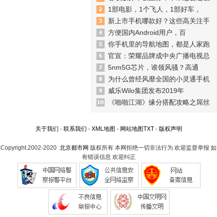
1部电影，1个飞人，1部好车，
新上市手机哪款好？这些高关注手
方便国内Android用户，百
你手机里的导航地图，都是人家跑
官宣：荣耀品牌成中央广播电视总
5nm5G芯片，谁领风骚？高通
为什么曾经风靡全国的小灵通手机
威乐Wilo集团发布2019年
《啪啪江湖》缘分搭配攻略之屌丝
关于我们
-
联系我们
-
XML地图
-
网站地图
TXT
-
版权声明
Copyright.2002-2020
北京都市网
版权所有 本网拒绝一切非法行为 欢迎监督举报 如
有错误信息 欢迎纠正