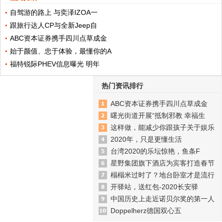
自驾游的路上 与奕泽IZOA一
跟旅行达人CP与全新Jeep自
ABC资本证券携手四川点草成金
始于颜值、忠于体验，最懂你的A
福特锐际PHEV信息曝光 明年
热门资讯排行
ABC资本证券携手四川点草成金
曙光街道开展“抵制邪教 幸福生
这样做，能减少你跟孩子关于娱乐
2020年，只是更懂生活
台湾2020的乐坛惊艳，鱼条F
星野集团旗下酒店为宾客打造春节
榻榻米过时了？地台卧室才是流行
开驿站，送红包-2020长安驿
中国历史上走近诺贝尔奖的第一人
Doppelherz德国双心五