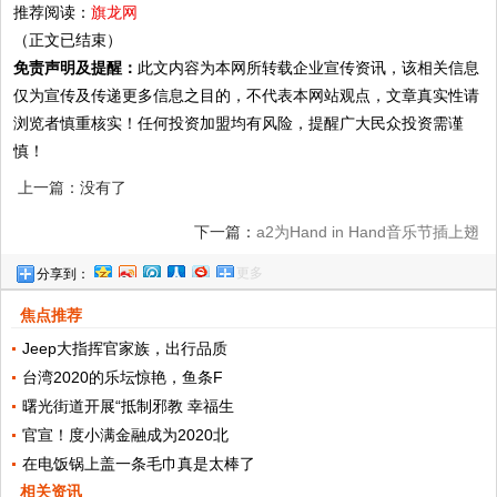
推荐阅读：
旗龙网
（正文已结束）
免责声明及提醒：
此文内容为本网所转载企业宣传资讯，该相关信息
仅为宣传及传递更多信息之目的，不代表本网站观点，文章真实性请
浏览者慎重核实！任何投资加盟均有风险，提醒广大民众投资需谨
慎！
上一篇：没有了
下一篇：
a2为Hand in Hand音乐节插上翅
更多
分享到：
膀，让孩子在音乐世界徜徉
焦点推荐
Jeep大指挥官家族，出行品质
台湾2020的乐坛惊艳，鱼条F
曙光街道开展“抵制邪教 幸福生
官宣！度小满金融成为2020北
在电饭锅上盖一条毛巾真是太棒了
相关资讯