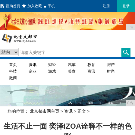
设为首页
加入收藏
手机
注册
登录
广告
首页
资讯
财经
汽车
教育
房产
科技
企业
游戏
美食
商讯
时尚
微商
广告
您的位置：
北京都市网主页
>
资讯
> 正文 >
生活不止一面 奕泽IZOA诠释不一样的色