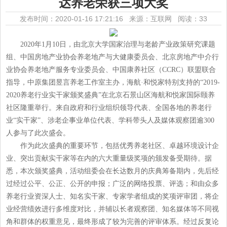
达养老荣获三项大奖
发布时间：2020-01-16 17:21:16 来源：互联网
阅读：33
2020年1月10日，由北京大学国家治理与老龄产业政策研究课题
组、中国房地产业协会养老地产与大健康委员会、北京房地产中介行
业协会养老地产服务专业委员会、中国康养社区（CCRC）联盟联合
指导，中原集团昱言养老工作室主办，海航·和悦家特别支持的“2019-
2020养老行业实干家颁奖盛典”在北京石景山区海航和悦家国际颐养
社区隆重举行。来自政府和行业组织领导代表、全国各地的养老行
业“实干家”、涉老企事业单位代表、学科带头人及媒体观察团逾300
人参与了此次盛会。
作为此次盛典的重要环节，包括优秀养老社区、卓越环境设计企
业、突出贡献实干家等在内的六大重量级奖项的颁发备受期待。据
悉，本次颁奖盛典，活动组委会在长达数月的庆典筹备期内，先后经
过经过公平、公正、公开的申报；广泛的网络投票、评选；和由众多
养老行业资深人士、知名实干家、专家学者组成的奖项评审团，将企
业经营绩效进行多维度对比，并辅以长者观察团、知名媒体等不同视
角和群体的权重意见，最终形成了较为完善的评审体系。经过反复论