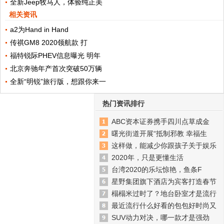
全新Jeep牧马人，体验纯正美
相关资讯
a2为Hand in Hand
传祺GM8 2020领航款 打
福特锐际PHEV信息曝光 明年
北京奔驰年产首次突破50万辆
全新“明锐”旅行版，想跟你来一
热门资讯排行
ABC资本证券携手四川点草成金
曙光街道开展“抵制邪教 幸福生
这样做，能减少你跟孩子关于娱乐
2020年，只是更懂生活
台湾2020的乐坛惊艳，鱼条F
星野集团旗下酒店为宾客打造春节
榻榻米过时了？地台卧室才是流行
最近流行什么好看的包包好时尚又
SUV动力对决，哪一款才是强劲