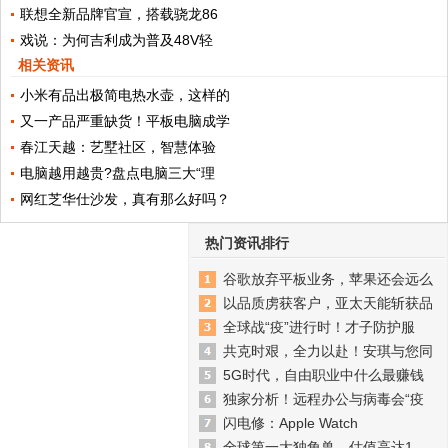
联想全新品牌官宣，搭载骁龙86
戏说：为何吉利成为普及48V轻
相关资讯
小米有品出极简电热水壶，这样的
又一产品严重缺货！平板电脑成学
春江天越：艺墅社区，智慧体验
电脑越用越贵?盘点电脑三大“理
网红芝华仕沙发，真有那么好吗？
热门资讯排行
谷歌放弃平板业务，苹果还会远么
以品质虏获客户，亚太天能斩获品
全球战“疫”进行时！才子防护服
共克时艰，全力以赴！安琪与您同
5G时代，自由职业中什么最赚钱
独家分析！远程办公与病毒会“疫
闪电修：Apple Watch
全球第一大独角兽，估值高达1.