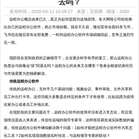
去吗？
发布时间：2020-03-12 16:09:27 来源：互联网
阅读：2080
远程办公概念由来已久，真正兴起却是因为这场疫情。各大网络公司纷纷推
出自己的远程办公软件，抢占市场份额。就在不久前，微信宣布全面封杀飞书，
飞书也在随后宣布全部免费，一时间远程办公软件市场硝烟四起，竞争之激烈可
见一斑。
现阶段在党和政府的正确领导下，企业逐步科学有序的复工，那么远程办公
热度会与病毒会“疫”同退去吗？远程办公的未来又在哪里？笔者会根据切身经历
与市场需要为您独家解读。
传统远程办公软件
传统的远程办公，无外乎几个基础功能：视频会议、事件审批、文件共享和
员工外出打卡等。这些功能大多数是在特定的条件下才有使用，比如说因为疫情
在家办公或者员工外地出差。
在现阶段的主要问题在于，远程办公软件的使用并没有进入常态化，而且现
场情况是由人来表述，传送给远端的领导专家等，这样很容易造成实际数据的偏
差。传统远程办公软件继续解决两个问题：1如何才能把远程办公软件作为常态
化工具？2如何实现现场数据实时传送，与远程领导专家的联动？