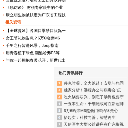
安世亚太发布增材工艺仿真软件助
《锐访谈》 财税专家眼中的企业
康立明生物被认定为广东省工程技
相关资讯
【全球蔓延】各国口罩缺口状况一
女王节礼物告急？6万6哈弗M6
千里之行皆是风景，Jeep指南
用青春植下绿色 潮酷哈弗F5等
与你一起拥抱春暖花开，新世代出
热门资讯排行
共克时艰，全力以赴！安琪与您同
独家分析！远程办公与病毒会“疫
吃火锅要尽兴，别忘了肠胃也要守
一五零生命：干细胞或可在新冠肺
6万6哈弗M6超低门槛始终走心
拾起卖：科技向善，智慧再生
天使医生大型公益讲座在广东影视