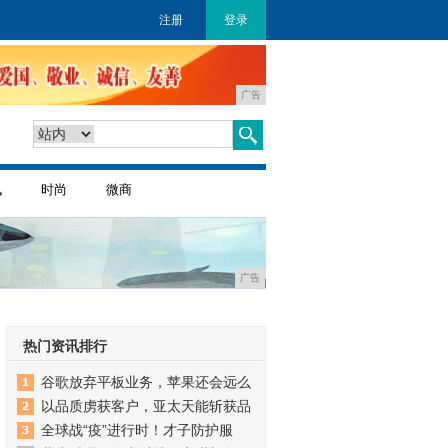
注册
登录
广告
讯
时尚
微商
广告
热门资讯排行
谷歌放弃平板业务，苹果还会远么
以品质虏获客户，亚太天能斩获品
全球战“疫”进行时！才子防护服