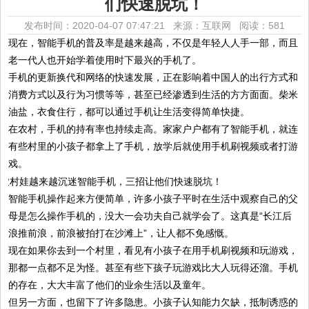
们快速脱坑！
发布时间：2020-04-07 07:47:21 来源：互联网
阅读：581
现在，智能手机的普及率是越来越高，不仅是年轻人人手一部，而且
老一代人也开始学着使用时下最兴的手机了。
手机的更新换代和网络的快速发展，正在影响着中国人的出行方式和
消费方式以及行为习惯等等，甚至已经渗透到生活的方方面面。柴米
油盐，衣食住行，都可以通过手机让生活变得简单快捷。
在农村，手机的持有率也持续走高。家家户户都有了智能手机，就连
有些村里的小孩子都拿上了手机，放学后就使用手机刷视频或者打游
戏。
智能手机操作起来方便简单，许多小孩子平时在生活中观察自己的父
母是怎么操作手机的，没大一会功夫自己就学会了。这真是“长江后
浪推前浪，前浪被拍打在沙滩上”，让人都不免感慨。
现在如果你去到一个村里，看见有小孩子在用手机刷视频和玩游戏，
那都一点都不足为怪。甚至有些下孩子玩游戏比大人玩得还溜。手机
的存在，大大丰富了他们的业余生活以及童年。
但另一方面，也留下了许多隐患。小孩子认知能力欠缺，抵制诱惑的