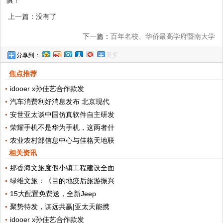
慎！
上一篇：没有了
下一篇：
百年名校、华侨最高学府暨南大学
更多
分享到：
致敬易事特集团创始人何思模教授
焦点推荐
idooer x孙佳艺合作款发
汽车消费利好消息发布 北京现代
安世亚太谈中国仿真软件自主研发
荣耀手机不是华为手机，这两者什
农业农村部信息中心与佳格天地联
相关资讯
那香海文旅度假小镇工程建设全面
绿维文旅：《目的地疫后旅游振兴
15大配置免费送，全新Jeep
聚势待发，谋远共赢|亚太天能携
idooer x孙佳艺合作款发