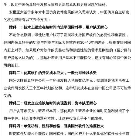
生，因此中国仿真软件发展应该有更深层原因和更难逾越的障碍。
安世亚太基于多年对中国仿真软件发展的深入思考认为，中国仿真自主研发
的核心障碍有以下五个方面：
障碍一：技术上很难在短时间内追平国际对手，用户缺乏耐心
不论什么原因，即使让用户认可了发展和支持国产软件的必要性和重要性，
但国内仿真软件的功能与性能与国际大牌软件有30~40年的差距，很难在短时间
内赶上对手。如果用户对软件的完整功能和顶级性能的需求是刚性的（至少目前
用户是这么认为的），那这种差距用户基本不可能接受，也没有耐心等待中国公
司的追赶。
障碍二：仿真软件的开发成本巨大，一般公司难以承受
国际大牌仿真软件公司一年的研发投入动辄数亿美元，据测算是我国所有工
业软件研发投入三个五年计划的总和。这种研发成本在当前中国公司是不可能承
受的。
障碍三：研发企业难以短时间实现盈利，资本缺乏耐心
用户认可难度大，研发成本高，那仿真自主研发企业的短时间盈利就成了小
概率事件。社会资本的逐利本性，让这种投资几乎不可能发生。
障碍四：单凭功能、性能和价格，替换国外软件的难度较大
即使软件功能和性能接近国外软件，国内客户为什么要拿你的软件替换当前