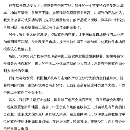
但在软件市场变天了，特别是在中国市场。软件的一个重要特点是复制无成
本、功能不降低、质量不下降。如果我能免费获得质量高、功能强的产品的话，
我为什么要花钱买功能弱（先不说质量如何）的产品呢？所以，障碍四中讨论的
价格问题，在盗版面前已经没有什么讨论的必要了。
另外，安世亚太研究发现，盗版软件的存在，让中国仿真市场规模与工业增
加值明显不匹配。类比欧美日市场，按照当前中国工业增加值，仿真软件市场规
模应该在数倍以上。
所以，软件知识产权保护也许是中国工业软件发展缓慢的原罪。如果每份软
件都是合法授权的，偌大的中国工业体系造就的巨大市场，总是有中国软件由小
到大成长的空间。
我们欣喜地发现，我国相关机构打击知识产权侵权行为的力度日益加大。随
着时间的推移，市场环境将会有所好转。但我们还是希望这种力度再大些，不然
中国工业软件产业等不起。
其实，我们不主动打击盗版，国外原厂也不会视而不见，而且可能会利用这
一现象设置陷阱和地雷。当前，中国仿真市场的盗版转正（其实就是有节奏的打
击盗版）逐渐成为国外原厂新的收入来源。在互联网时代，软件供应商收集你单
位的软件使用证据如探囊取物。在证据面前，轻则补缴，重则受罚，而且有企业
已经被苛以重罚。