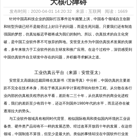
大核心障碍
发布时间：2020-04-01 14:20:32 来源：互联网
阅读：1669
针对中国高科技企业的国际打压事件近年频繁上演，中国各个领域自主创新
和转型升级已经不是能否过上好日子的问题，而是生死问题。只要我们还有制造
强国的梦想，仿真短板迟早都将成为我们的制约。所以，仿真技术的自主化突
破，是中国工业软件界不可放弃的阵地。安世亚太作为中国仿真技术发展的先驱
者，多年来致力于工业软件的自主研发和推广应用。在这个过程中，深切感受到
中国仿真软件自主研发中存在的问题，并积极寻求解决之道。
工业仿真云平台（来源：安世亚太）
安世亚太高级副总裁田锋在其新书《苦旅寻真》中分析，中国仿真的主要差
距不完全在技术本身，而在于将其从科学计算程序转向软件工程。从分散在各行
业内部的仿真相关程序的水平看，差距有二三十年，从仿真软件的商业化进程
看，我们的差距至少有四十年，还达不到国外1980年代的水平，而且还存在被
逐渐拉大的势头。
与工业软件领域具有相同时代背景、相似国际格局和类似国内环境的工业设
备类、硬件类产品却有不一样的发展态势。经过改革开放四十年的发展，在这些
领域，中国制造不算强，但至少是最大的。类似的事情却没在中国软件行业发