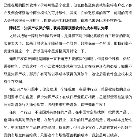
已经在用的国外软件？价格可能是个变量，但低价甚至免费就能获得客户么？客
户反倒会怀疑这个商业模式的可持续性。其实，在缺乏积累的当下，前期的高投
入会持续很长一段时间，即使采用零利润战略，价格也未必比国外软件低。
障碍五：知识产权保护弱，获得国际顶级软件的成本可以为零
之所以把这一障碍放到最后来讲，是觉得它对中国仿真软件自主研发的影响
实在太大了。如果让对这五个障碍做一个取舍，只能保留一个的话，那我们毫不
犹豫保留这一个，所以值得拿些篇幅展开讨论一下。
知识产权保护问题是国家一直不懈努力要解决的问题，但是有个过程，仍然
需要时间。仿真这样一个小众软件始终就在市场上存在各种形态的盗版，如果不
尊重知识产权，那用户有可能以零成本获得仿真软件，这让后发软件企业根本没
有生存空间。
在知识产权问题中，你会发现一个怪现象：在硬件行业，总是被侵权的企业
强烈要求打击盗版，保护知识产权；在软件行业正好相反，总是那些没被盗版的
公司对盗版行为痛心疾首，强烈要求打击盗版，保护知识产权！
任何一个行业，不论国外有多好的产品，在中国肯定能找到一批同类产品，
也同样有其对应的市场。在硬件类行业，国外的好产品必然贵，因为成本是硬性
的。中国制造的产品也许功能弱，质量差，但可以便宜点，总是有支付不起好产
品的市场空间留给我，只要这个市场能覆盖我的成本，我总是可以续存。