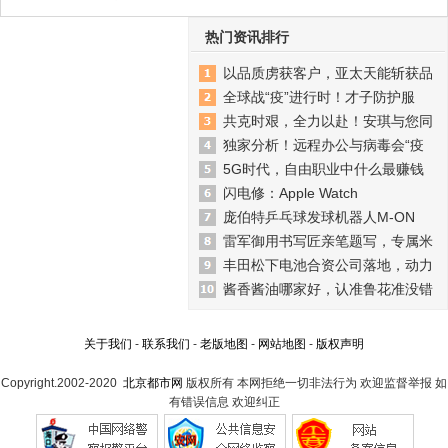
热门资讯排行
以品质虏获客户，亚太天能斩获品
全球战“疫”进行时！才子防护服
共克时艰，全力以赴！安琪与您同
独家分析！远程办公与病毒会“疫
5G时代，自由职业中什么最赚钱
闪电修：Apple Watch
庞伯特乒乓球发球机器人M-ON
雷军御用书写匠亲笔题写，专属米
丰田松下电池合资公司落地，动力
酱香酱油哪家好，认准鲁花准没错
关于我们
-
联系我们
-
老版地图
-
网站地图
-
版权声明
Copyright.2002-2020
北京都市网
版权所有 本网拒绝一切非法行为 欢迎监督举报 如
有错误信息 欢迎纠正