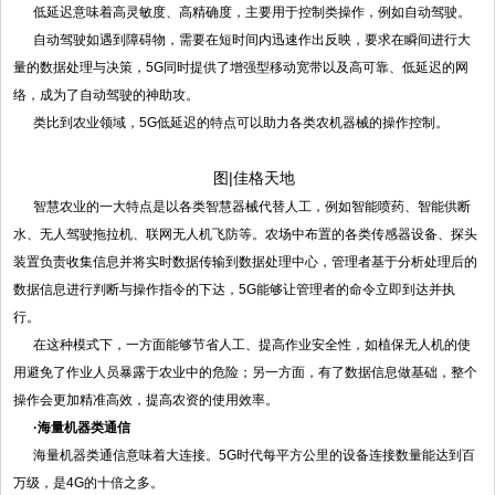
低延迟意味着高灵敏度、高精确度，主要用于控制类操作，例如自动驾驶。
自动驾驶如遇到障碍物，需要在短时间内迅速作出反映，要求在瞬间进行大
量的数据处理与决策，5G同时提供了增强型移动宽带以及高可靠、低延迟的网
络，成为了自动驾驶的神助攻。
类比到农业领域，5G低延迟的特点可以助力各类农机器械的操作控制。
图
|佳格天地
智慧农业的一大特点是以各类智慧器械代替人工，例如智能喷药、智能供断
水、无人驾驶拖拉机、联网无人机飞防等。农场中布置的各类传感器设备、探头
装置负责收集信息并将实时数据传输到数据处理中心，管理者基于分析处理后的
数据信息进行判断与操作指令的下达，5G能够让管理者的命令立即到达并执
行。
在这种模式下，一方面能够节省人工、提高作业安全性，如植保无人机的使
用避免了作业人员暴露于农业中的危险；另一方面，有了数据信息做基础，整个
操作会更加精准高效，提高农资的使用效率。
·海量机器类通信
海量机器类通信意味着大连接。5G时代每平方公里的设备连接数量能达到百
万级，是4G的十倍之多。