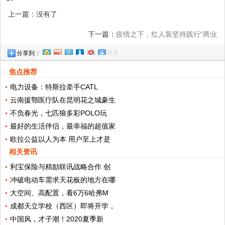
上一篇：没有了
下一篇：
疫情之下，红人装坚持践行“商业
更多
分享到：
向善”
焦点推荐
电力设备：特斯拉牵手CATL
云南援鄂医疗队在昆明花之城豪生
不负春光，七匹狼多彩POLO玩
最好的生活伴侣，最幸福的超值家
欧拉公益以人为本 用户至上才是
相关资讯
利宝保险与精励联讯战略合作 创
冲破电动车需求天花板的地方在哪
大空间、高配置，看6万6哈弗M
成都天立学校（西区）即将开学，
中国风，才子潮！2020夏季新