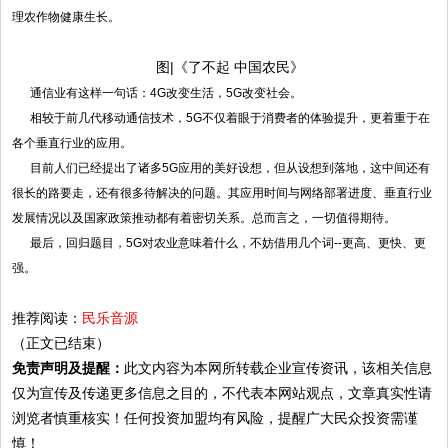
理农作物健康生长。
图
|《了不起 中国农民》
通信业有这样一句话：4G改变生活，5G改变社会。
相较于前几代移动通信技术，5G不仅着眼于消费者的体验提升，更着重于在
各个垂直行业的应用。
目前人们已经提出了诸多5G应用的美好设想，但从设想到落地，这中间还有
很长的路要走，还有很多待解决的问题。其应用时间与网络部署进度、垂直行业
发展情况以及国家政策推动都有着密切关系。总而言之，一切值得期待。
最后，回归题目，5G对农业意味着什么，不妨借用几个词--更高、更快、更
强。
推荐阅读：
民乐音源
（正文已结束）
免责声明及提醒：
此文内容为本网所转载企业宣传资讯，该相关信息
仅为宣传及传递更多信息之目的，不代表本网站观点，文章真实性请
浏览者慎重核实！任何投资加盟均有风险，提醒广大民众投资需谨
慎！