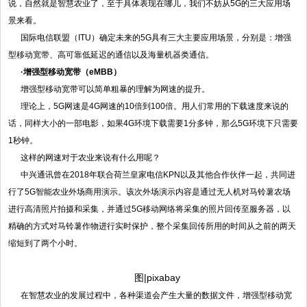
说，自然就是智慧农业了，至于具体表现在哪儿，我们不妨从5G的三大应用场
景来看。
国际电信联盟（ITU）确定未来的5G具有三大主要应用场景，分别是：增强
型移动宽带、高可靠低延迟的通信以及海量机器类通信。
·增强型移动宽带（eMBB）
增强型移动宽带可以简单粗暴的理解为网速的提升。
理论上，5G网速是4G网速的10倍到100倍。用人们常用的下载速度来说的
话，同样大小的一部电影，如果4G环境下载需要1分多钟，那么5G环境下只需要
1秒钟。
这样的网速对于农业来说有什么用呢？
中兴通讯曾在2018年联合荷兰皇家电信KPN以及其他合作伙伴一起，共同进
行了5G智能农业外场商用演示。该次外场演示内容是通过无人机对马铃薯农场
进行高清照片拍摄和采集，并通过5G移动网络将采集的照片回传至服务器，以
精确的方式对马铃薯作物进行实时保护，整个采集回传所用的时间从之前的两天
缩短到了两个小时。
图
|pixabay
在智慧农业的发展过程中，各种渠道会产生大量的数据文件，增强型移动宽