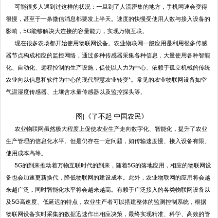
可能很多人遇到过这样的状况：一旦到了人流密集的地方，手机网速会变得
很慢，甚至于一条微信消息都要发上半天。速度的快慢受使用人数与接入设备的
影响，5G能够解决大连接的容量能力，实现万物互联。
现在很多农场都开始使用物联网设备。农业物联网一般应用是利用很多传感
器节点构成相应的监控网络，通过多种传感器采集各种信息，大量使用各种智能
化、自动化、远程控制的生产设施，促使以人力为中心、依赖于孤立机械的传统
农业向以信息和软件为中心的现代智慧农业转变*。常见的农业物联网设备如空
气温湿度传感器、土壤含水量传感器以及监控探头等。
图
|《了不起 中国农民》
农业物联网虽然极大程度上促使农业生产走向数字化、智能化，提升了农业
生产管理的信息化水平。但是仍存在一定问题，如传输速度慢、接入设备有限、
使用成本高等。
5G的到来推动着万物互联时代的到来，随着5G的落地应用，相应的物联网设
备也会加速更新换代，降低物联网的建设成本。此外，农业物联网的应用将会越
来越广泛，同时智能化水平将会越来越高。有赖于广泛接入的各类物联网设备以
及5G高速度、低延迟的特点，农业生产者可以搭建整体的监测控制系统，根据
物联网设备实时采集的数据迅速作出相应决策，最终实现精准、科学、高效的管