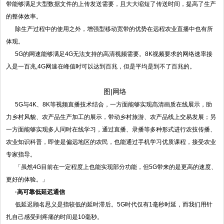
带能够满足大型数据文件的上传发送需要，且大大缩短了传送时间，提高了生产
的整体效率。
除生产过程中的使用之外，增强型移动宽带的优势在远程农业直播中也有所
体现。
5G的网速能够满足4G无法支持的高清视频需要。8K视频要求的网络速率接
入是一百兆,4G网速在峰值时可以达到百兆，但是平均是到不了百兆的。
图
|网络
5G与4K、8K等视频直播技术结合，一方面能够实现高清画质在线展示，助
力乡村风貌、农产品生产加工的展示，带动乡村旅游、农产品线上交易发展；另
一方面能够实现多人同时在线学习，通过直播、录播等多种形式进行农技传播、
农业知识科普，即使是偏远地区的农民，也能通过手机学习优质课程，接受农业
专家指导。
「虽然4G目前在一定程度上也能实现部分功能，但5G带来的是更高的速度、
更好的体验。」
·高可靠低延迟通信
低延迟顾名思义是指较低的延时滞后。5G时代仅有1毫秒时延，而我们用针
扎自己感受到疼痛的时间是10毫秒。