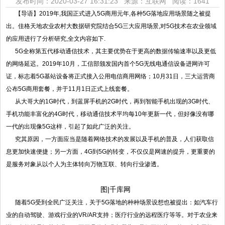
发布时间：2020-03-27 16:31:23 来源：互联网
阅读：1641
【导语】2019年,我国正式进入5G商用元年,各种5G落地应用场景随之被提
出。佳格天地农业农村大数据研究院结合5G三大应用场景,对5G技术在农业领域
的应用进行了分析研究,全文内容如下.
5G全称第五代移动通信技术，其主要优势在于更高的数据传输速率以及更低
的网络延迟。2019年10月，工信部颁发国内首个5G无线电通信设备进网许可
证，标志着5G基站设备将正式接入公用电信商用网络；10月31日，三大运营商
公布5G商用套餐，并于11月1日正式上线套餐。
从大哥大的1G时代，到蓝屏手机的2G时代，再到智能手机出现的3G时代、
手机功能丰富化的4G时代，移动通信技术平均每10年更新一代，但好像没有哪
一代的出现像5G这样，引起了如此广泛的关注。
究其原因，一方面应当是随着网络技术的发展以及手机的普及，人们获取信
息更加快速便捷；另一方面，4G到5G的转变，不仅仅是网速的提升，更重要的
是服务对象从以个人为主体转向万物互联、转向行业渗透。
图
|千库网
随着5G受到全民广泛关注，关于5G落地的种种场景设想也被提出：如汽车行
业的自动驾驶、游戏行业的VR/AR支持；医疗行业的远程医疗等等。对于农业来