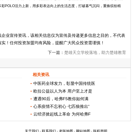
彩POLO活力上新，用多彩表达向上的生活态度，打破暮气沉闷，重焕缤纷精
载企业宣传资讯，该相关信息仅为宣传及传递更多信息之目的，不代表
核实！任何投资加盟均有风险，提醒广大民众投资需谨慎！
下一篇：
楚雄天立学校落地，助力楚雄教育
事业发展
相关资讯
中医药全球发力，彰显中国传统医
欧拉公益以人为本 用户至上才是
遭遇90后，哈弗F5教你如何满
心系疫情不忘初心 七匹狼推出“
云经济掀起线上革命 为何哈弗F
关于我们
-
联系我们
-
老版地图
-
网站地图
-
版权声明