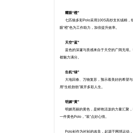
耀眼
“橙”
七匹狼多彩Polo采用100S高纱支长绒棉
眼“橙”色为工作助力，加倍提升效率。
天空“蓝”
蓝色的深邃与质感来自于天空的广阔无垠。明
都魅力满分。
生机“绿”
大地回春、万物复苏，预示着美好的希望与崭
用“生机勃勃”展开多彩人生。
明媚“黄”
明媚亮丽的黄色，是鲜艳活泼的力量汇聚，犹
一件黄色Polo，“装”点好心情。
Polo衫作为衬衫的改良，起源于网球运动