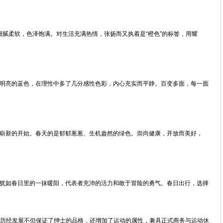
，细腻柔软，色泽饱满。对生活充满热情，张扬而又执着是“橙色”的标签，用耀
亮的蓝色，在理性中多了几分感性色彩，内心充实而平静。百变多面，每一面
新的开始。春天的是郁郁葱葱、生机盎然的绿色。崇尚健康，开放而美好，
如春日里的一抹暖阳，代表者充沛的活力和敢于冒险的勇气。春日出行，选择
，历经发展不但保证了绅士的品格，还增加了运动的属性，兼具正式商务与运动休