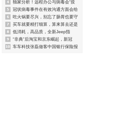
独家分析！远程办公与病毒会“疫
冠状病毒事件在有效沟通方面会给
吃火锅要尽兴，别忘了肠胃也要守
买车就要精打细算，算来算去还是
低消耗，高品质，全新Jeep指
“非典”后淘宝和京东崛起，新冠
车车科技张磊做客中国银行保险报