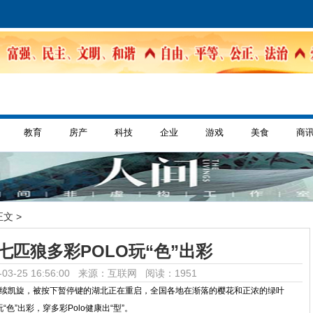
教育
房产
科技
企业
游戏
美食
商
正文 >
七匹狼多彩POLO玩“色”出彩
03-25 16:56:00 来源：互联网
阅读：1951
凯旋，被按下暂停键的湖北正在重启，全国各地在渐落的樱花和正浓的绿叶
”出彩，穿多彩Polo健康出“型”。