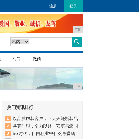
注册
登录
广告
讯
时尚
微商
广告
热门资讯排行
以品质虏获客户，亚太天能斩获品
共克时艰，全力以赴！安琪与您同
5G时代，自由职业中什么最赚钱