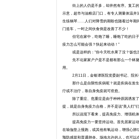
街上的人仍是不多，却井然有序。复工
示意，超市与油粮店门口，有专人测量体温并
生练钢琴……人们对降雪的期盼也随着过年期
门造车，一时之间伙食倒是改善了不少！
但宅在家中，吃饱了睡，睡饱了吃的日子
疫力怎么可能会强？快起来动动！”
或是这样的：“你今天吃水果了没？饭也
先不论家家户户是不是都有那么一个林
用。
2月11日，金银谭医院党委副书记、院
那什么是自限性疾病呢？就是疾病在发
疗或不治疗，靠自身免疫就可痊愈。
除了重症、危重症是由于种种原因诱发
提，就是自身免疫力合格，并不是说“美人灯”
所以说现下看来，提高免疫力、增强机
提高免疫力一要坚持运动。首先居家运
在瑜伽垫上慢跑，或其他有氧运动，增强心肺
预防感冒和普通肺炎。场地允许的人，也可以