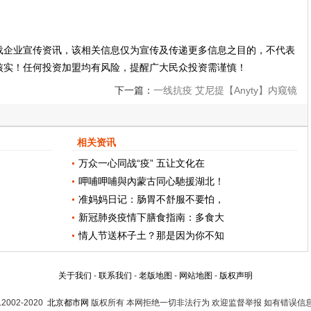
载企业宣传资讯，该相关信息仅为宣传及传递更多信息之目的，不代表
核实！任何投资加盟均有风险，提醒广大民众投资需谨慎！
下一篇：
一线抗疫 艾尼提【Anyty】内窥镜
助力工厂24小时
相关资讯
万众一心同战“疫” 五让文化在
呷哺呷哺與內蒙古同心馳援湖北！
准妈妈日记：肠胃不舒服不要怕，
新冠肺炎疫情下膳食指南：多食大
情人节送杯子土？那是因为你不知
关于我们
-
联系我们
-
老版地图
-
网站地图
-
版权声明
t.2002-2020
北京都市网
版权所有 本网拒绝一切非法行为 欢迎监督举报 如有错误信息