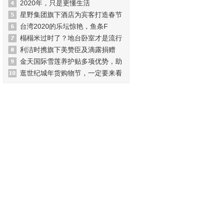
2020年，只是更懂生活
星野集团旗下酒店为宾客打造春节
台湾2020的乐坛惊艳，鱼条F
榻榻米过时了？地台卧室才是流行
利洁时携旗下美赞臣及滴露捐赠
金天国际雪莲养护贴多项优势，助
逛世纪城年货购物节，一定要来看