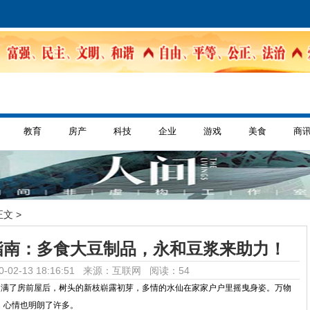
教育
房产
科技
企业
游戏
美食
商
正文 >
指南：多食大豆制品，永和豆浆来助力！
-02-13 18:16:51 来源：互联网
阅读：54
爬满了房前屋后，树头的新枝崭露初芽，多情的水仙在家家户户里摇曳身姿。万物
，心情也明朗了许多。