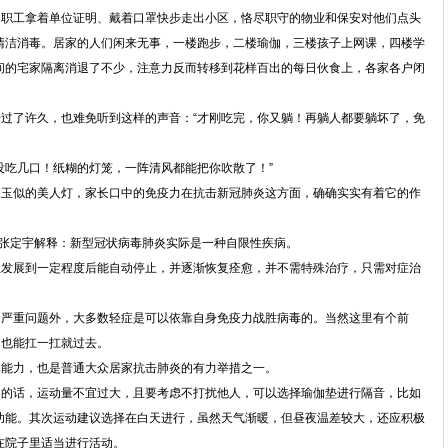
的职工拿着单位证明、戴着口罩快步走出小区，恪尽职守的物业和保安对他们点头
清洁消毒。居家的人们闲来无事，一楼跑步，二楼瑜伽，三楼孩子上网课，四楼学
间的宅家隔离消退了不少，注意力反而转移到花样百出的每日伙食上，各家各户闭
过了许久，也难免听到这样的声音：“才刚吃完，你又躺！再躺人都要躺坏了，免
没吃几口！纸糊的灯笼，一阵清风都能把你吹散了！”
黛玉似的美人灯，家长口中的免疫力在抗击新冠肺炎这方面，确确实实有着它的作
长张定宇解释：新型冠状病毒肺炎实际是一种自限性疾病。
生发展到一定程度后能自动停止，并逐渐恢复痊愈，并不需特殊治疗，只需对症治
了严重问题外，大多数轻症是可以依靠自身免疫力战胜病毒的。当然这里有个前
们也能扛一扛就过去。
体能力，也是普通大众居家抗击肺炎的有力举措之一。
动的话，运动量不宜过大，且要考虑不打扰他人，可以选择瑜伽垫进行隔音，比如
功能。其次运动建议选择在白天进行，虽然天气渐暖，但昼夜温差较大，还应积极
在院子里适当进行活动。