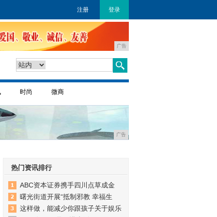
注册
登录
广告
讯
时尚
微商
广告
热门资讯排行
ABC资本证券携手四川点草成金
曙光街道开展“抵制邪教 幸福生
这样做，能减少你跟孩子关于娱乐