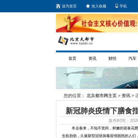
设为首页
加入收藏
手机
首页
资讯
财经
汽车
您的位置：
北京都市网主页
>
资讯
> 
新冠肺炎疫情下膳食
发布时间：2020
冬去春来，不知不觉间，鲜嫩的迎春花
生机勃勃，久被新型冠状病毒疫情困扰的人们