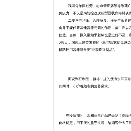
我国每年因过劳、心血管疾病等导致死
免疫力，不仅是为防控这次新型冠状病毒肺炎
二要营养均衡、合理膳食。许多年长者
食并不能代替其他营养元素的作用，蛋白质以
使然。当然，摄入量如果超标也是过犹不及，
月8日，国家卫建委发布的《新型冠状病毒感染
群防控用营养膳食要“经常吃豆制品”。
而说到豆制品，值得一提的便有永和豆
的同时，守护着顾客的营养需求。
在疫情期间，永和豆浆产品也做到了保障
价格稳定，用不变的坚守执着，给顾客带去了