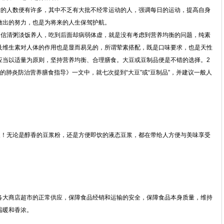
亡的人数便有许多，其中不乏有大批不经常运动的人，强调每日的运动，提高自身
做出的努力，也是为将来的人生保驾护航。
迷信清粥淡饭养人，吃到后面却病弱体虚，就是没有考虑到营养均衡的问题，纯素
及维生素对人体的作用也是显而易见的，所谓荤素搭配，既是口味要求，也是天性
应当以适量为原则，坚持营养均衡、合理膳食。大豆或豆制品便是不错的选择。2
的肺炎防治营养膳食指导》一文中，就七次提到“大豆”或“豆制品”，并建议一般人
浆！无论是醇香的豆浆粉，还是方便即饮的液态豆浆，都在带给人方便与美味享受
各大商店超市的正常供应，保障食品经销和运输的安全，保障食品本身质量，维持
温暖和香浓。