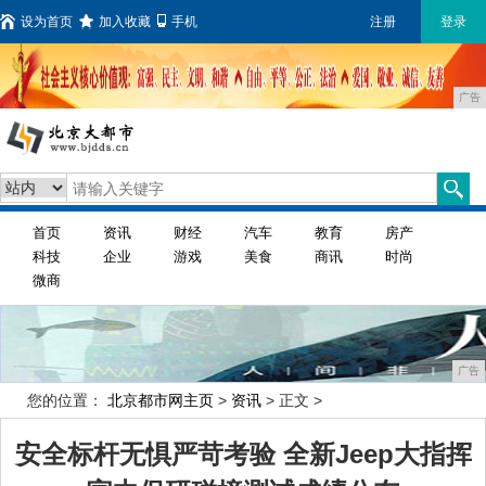
设为首页
加入收藏
手机
注册
登录
广告
首页
资讯
财经
汽车
教育
房产
科技
企业
游戏
美食
商讯
时尚
微商
广告
您的位置：
北京都市网主页
>
资讯
> 正文 >
安全标杆无惧严苛考验 全新Jeep大指挥