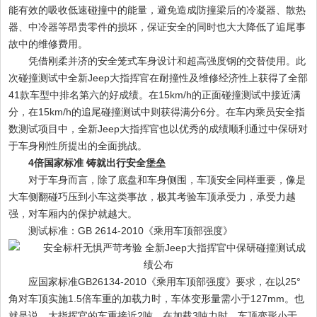
能有效的吸收低速碰撞中的能量，避免造成防撞梁后的冷凝器、散热
器、中冷器等昂贵零件的损坏，保证安全的同时也大大降低了追尾事
故中的维修费用。
凭借刚柔并济的安全笼式车身设计和超高强度钢的交替使用。此
次碰撞测试中全新Jeep大指挥官在耐撞性及维修经济性上获得了全部
41款车型中排名第六的好成绩。在15km/h的正面碰撞测试中接近满
分，在15km/h的追尾碰撞测试中则获得满分6分。在车内乘员安全指
数测试项目中，全新Jeep大指挥官也以优秀的成绩顺利通过中保研对
于车身刚性所提出的全面挑战。
4倍国家标准 铸就出行安全堡垒
对于车身而言，除了底盘和车身侧围，车顶安全同样重要，像是
大车侧翻碰巧压到小车这类事故，极其考验车顶承受力，承受力越
强，对车厢内的保护就越大。
测试标准：GB 2614-2010《乘用车顶部强度》
应国家标准GB26134-2010《乘用车顶部强度》要求，在以25°
角对车顶实施1.5倍车重的加载力时，车体变形量需小于127mm。也
就是说，大指挥官的车重接近2吨，在加载3吨力时，车顶变形小于