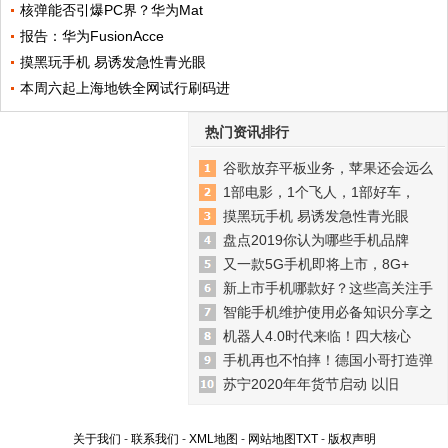
核弹能否引爆PC界？华为Mat
报告：华为FusionAcce
摸黑玩手机 易诱发急性青光眼
本周六起上海地铁全网试行刷码进
热门资讯排行
谷歌放弃平板业务，苹果还会远么
1部电影，1个飞人，1部好车，
摸黑玩手机 易诱发急性青光眼
盘点2019你认为哪些手机品牌
又一款5G手机即将上市，8G+
新上市手机哪款好？这些高关注手
智能手机维护使用必备知识分享之
机器人4.0时代来临！四大核心
手机再也不怕摔！德国小哥打造弹
苏宁2020年年货节启动 以旧
关于我们
-
联系我们
-
XML地图
-
网站地图
TXT
-
版权声明