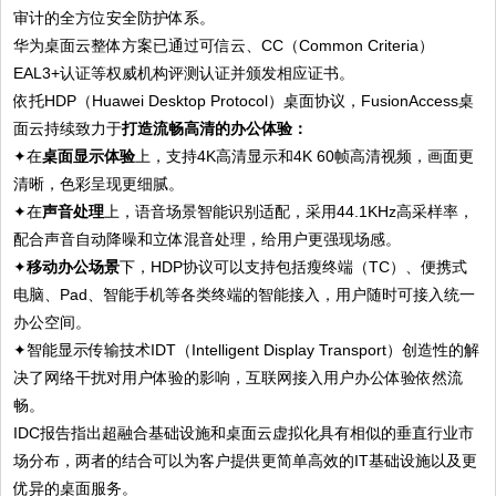
审计的全方位安全防护体系。
华为桌面云整体方案已通过可信云、CC（Common Criteria）
EAL3+认证等权威机构评测认证并颁发相应证书。
依托HDP（Huawei Desktop Protocol）桌面协议，FusionAccess桌
面云持续致力于
打造流畅高清的办公体验：
✦在
桌面显示体验
上，支持4K高清显示和4K 60帧高清视频，画面更
清晰，色彩呈现更细腻。
✦在
声音处理
上，语音场景智能识别适配，采用44.1KHz高采样率，
配合声音自动降噪和立体混音处理，给用户更强现场感。
✦
移动办公场景
下，HDP协议可以支持包括瘦终端（TC）、便携式
电脑、Pad、智能手机等各类终端的智能接入，用户随时可接入统一
办公空间。
✦智能显示传输技术IDT（Intelligent Display Transport）创造性的解
决了网络干扰对用户体验的影响，互联网接入用户办公体验依然流
畅。
IDC报告指出超融合基础设施和桌面云虚拟化具有相似的垂直行业市
场分布，两者的结合可以为客户提供更简单高效的IT基础设施以及更
优异的桌面服务。