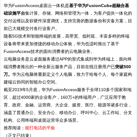
华为FusionAccess桌面云一体机是
基于华为FusionCube超融合基
础设施平台
集计算、存储、网络和管理为一体，为客户提供一体化的
交付运维以及软硬件深度调优，支持完善的数据备份和灾备方案，目
前已大规模交付各行业客户。
随着5G技术和智能终端的发展，高带宽、低时延、丰富多样的终端
设备将带来更加便捷的移动办公体验，华为也适时推出了基于
FusionAccess技术的面向消费者的云电脑业务。
云电脑业务是云桌面服务通过APP的形式集成到华为终端上，面向终
端消费者推出的一种全新云服务产品，目前在线注册用户已
突破500
万。
华为云电脑将重新定义个人电脑，致力于给每个人、每个家庭构
建端云协同的智能办公空间。
截至2019年5月底，华为FusionAccess服务于全球110多个国家和地
区，超过4000家的企业客户，160万+的终端用户，广泛应用于教
育、政府、金融、运营商、大企业、媒资、医疗、能源等诸多行业，
涵盖了普通办公、安全办公、移动办公、呼叫中心、云工作站、分支
机构、公用终端和桌面运营等众多场景。
推荐阅读：
能打电话的平板
（正文已结束）