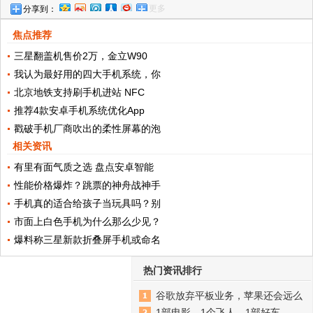
更多
分享到：
焦点推荐
三星翻盖机售价2万，金立W90
我认为最好用的四大手机系统，你
北京地铁支持刷手机进站 NFC
推荐4款安卓手机系统优化App
戳破手机厂商吹出的柔性屏幕的泡
相关资讯
有里有面气质之选 盘点安卓智能
性能价格爆炸？跳票的神舟战神手
手机真的适合给孩子当玩具吗？别
市面上白色手机为什么那么少见？
爆料称三星新款折叠屏手机或命名
热门资讯排行
谷歌放弃平板业务，苹果还会远么
1部电影，1个飞人，1部好车，