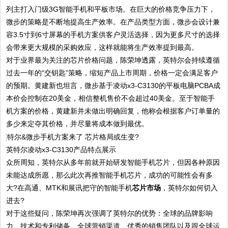
列主打入门级3G智能手机和平板市场。在巨大的价格竞争压力下，
微步的策略是不断地提高生产效率。在产品类型方面，微步会设计兼
容3.5寸到6寸屏幕的手机方案供客户灵活选择，因为更多尺寸的选择
会带来更大规模的采购效应，这样就能将生产效率提到最高。
对于业界最为关注的芯片价格问题，陈荣坤透露，英特尔会持续遵循
过去一年的“交钥匙”策略，缩短产品上市周期，价格一定会满足客户
的预期。黄建新也坦言，微步基于凌动x3-C3130的平板电脑PCBA成
本价会控制在20美金，相信整机售价不会超过40美金。至于智能手
机方案的价格，黄建新并未做出明确回复，他称会根据客户订单量的
多少来定夺其价格，并尽量将成本做到最优。
英特尔凌动x3-C3130产品特点展示
众所周知，英特尔从多年前就开始研发智能手机芯片，但因各种原因
未能达成所愿，那么此次再推智能手机芯片，成功的可能性会有多
大?在高通、MTK和展讯把守的智能手机
芯片市场
，英特尔如何切入
进去?
对于这些疑问，陈荣坤再次强调了英特尔的优势：全球的品牌影响
力、技术和专利储备、全球营销渠道、优秀的销售团队以及跟全球运