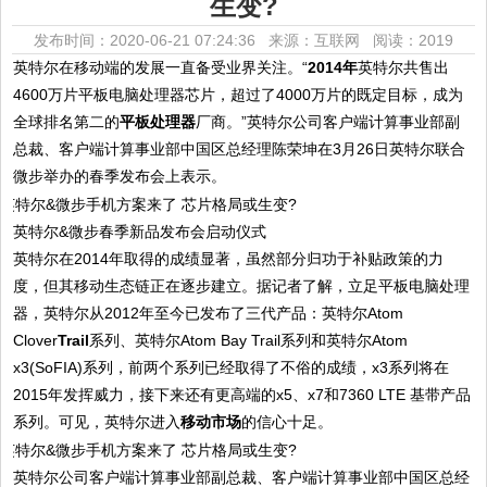
生变?
发布时间：2020-06-21 07:24:36 来源：互联网
阅读：2019
英特尔在移动端的发展一直备受业界关注。“
2014年
英特尔共售出
4600万片平板电脑处理器芯片，超过了4000万片的既定目标，成为
全球排名第二的
平板处理器
厂商。”英特尔公司客户端计算事业部副
总裁、客户端计算事业部中国区总经理陈荣坤在3月26日英特尔联合
微步举办的春季发布会上表示。
英特尔&微步春季新品发布会启动仪式
英特尔在2014年取得的成绩显著，虽然部分归功于补贴政策的力
度，但其移动生态链正在逐步建立。据记者了解，立足平板电脑处理
器，英特尔从2012年至今已发布了三代产品：英特尔Atom
Clover
Trail
系列、英特尔Atom Bay Trail系列和英特尔Atom
x3(SoFIA)系列，前两个系列已经取得了不俗的成绩，x3系列将在
2015年发挥威力，接下来还有更高端的x5、x7和7360 LTE 基带产品
系列。可见，英特尔进入
移动市场
的信心十足。
英特尔公司客户端计算事业部副总裁、客户端计算事业部中国区总经