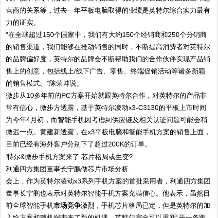
营商的关系等，过去一年平板电脑取得的业绩是英特尔综合实力最有
力的证实。
“在全球超过150个国家中，我们有大约150个经销商和250个分销商
的销售渠道，我们能够在推动销售的同时，不断提高消费者对英特尔
的品牌偏好度，英特尔的品牌会不断帮助我们的合作伙伴实现产品销
售上的创意，包括线上/线下广告、零售、终端促销活动等诸多新颖
的销售模式。”陈荣坤说。
微步从10多年前的PC方案开始就跟英特尔合作，对英特尔的产品非
常有信心，微步方透露，基于英特尔凌动x3-C3130的平板上市时间
为今年4月初，而智能手机因考虑到供应链及相关认证问题可能会稍
微迟一点。黄建新透露，在x3平板电脑和智能手机方案的销售上面，
目前已经有海外客户分别下了超过200K的订单。
利通四方集团董事长宁鹏做芯片市场分析
会上，作为英特尔凌动x3系列手机方案的首批采用者，利通四方集团
董事长宁鹏也表示对英特尔智能手机方案充满信心。他表示，虽然目
前全球智能手机
市场竞争
激烈，手机芯片格局已定，但是英特尔的加
入给方案和整机端带来了新的机遇，英特尔完全可以重新“开一条跑