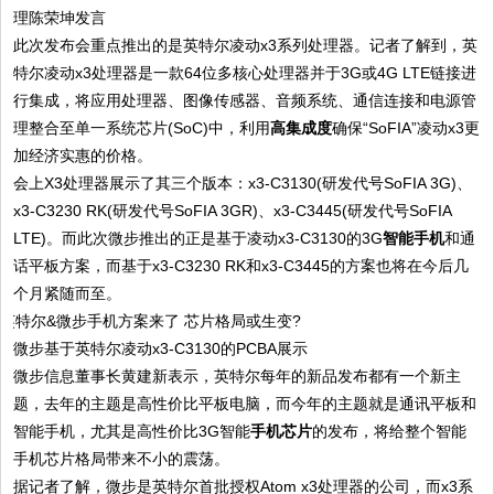
理陈荣坤发言
此次发布会重点推出的是英特尔凌动x3系列处理器。记者了解到，英
特尔凌动x3处理器是一款64位多核心处理器并于3G或4G LTE链接进
行集成，将应用处理器、图像传感器、音频系统、通信连接和电源管
理整合至单一系统芯片(SoC)中，利用
高集成度
确保“SoFIA”凌动x3更
加经济实惠的价格。
会上X3处理器展示了其三个版本：x3-C3130(研发代号SoFIA 3G)、
x3-C3230 RK(研发代号SoFIA 3GR)、x3-C3445(研发代号SoFIA
LTE)。而此次微步推出的正是基于凌动x3-C3130的3G
智能手机
和通
话平板方案，而基于x3-C3230 RK和x3-C3445的方案也将在今后几
个月紧随而至。
微步基于英特尔凌动x3-C3130的PCBA展示
微步信息董事长黄建新表示，英特尔每年的新品发布都有一个新主
题，去年的主题是高性价比平板电脑，而今年的主题就是通讯平板和
智能手机，尤其是高性价比3G智能
手机芯片
的发布，将给整个智能
手机芯片格局带来不小的震荡。
据记者了解，微步是英特尔首批授权Atom x3处理器的公司，而x3系