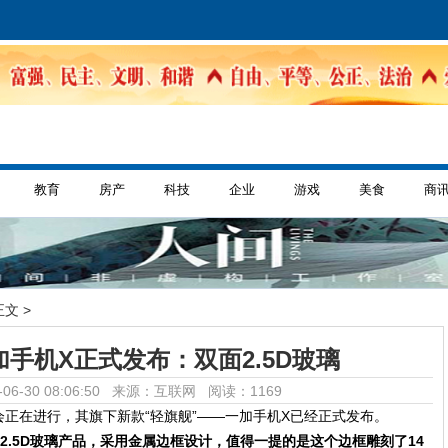
教育
房产
科技
企业
游戏
美食
商
正文 >
加手机X正式发布：双面2.5D玻璃
06-30 08:06:50 来源：互联网
阅读：1169
正在进行，其旗下新款“轻旗舰”——一加手机X已经正式发布。
2.5D玻璃产品，采用金属边框设计，值得一提的是这个边框
雕刻了14