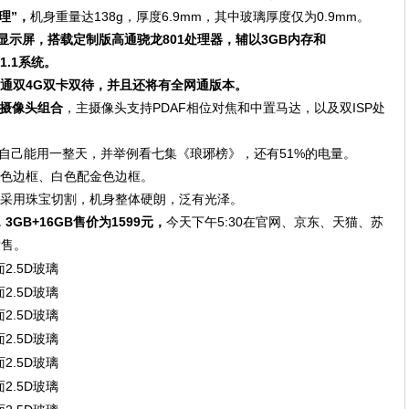
理”，
机身重量达138g，厚度6.9mm，其中玻璃厚度仅为0.9mm。
0P显示屏，搭载定制版高通骁龙801处理器，辅以3GB内存和
.1.1系统。
通双4G双卡双待，并且还将有全网通版本。
的摄像头组合
，主摄像头支持PDAF相位对焦和中置马达，以及双ISP处
自己能用一整天，并举例看七集《琅琊榜》，还有51%的电量。
灰色边框、白色配金色边框。
，采用珠宝切割，机身整体硬朗，泛有光泽。
，3GB+16GB售价为1599元，
今天下午5:30在官网、京东、天猫、苏
发售。