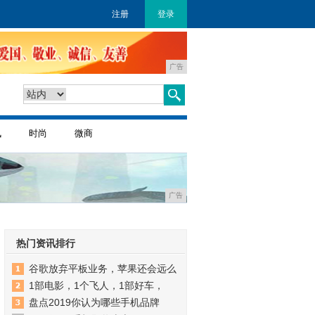
注册
登录
广告
讯
时尚
微商
广告
热门资讯排行
谷歌放弃平板业务，苹果还会远么
1部电影，1个飞人，1部好车，
盘点2019你认为哪些手机品牌