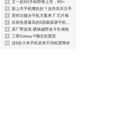
又一款5G手机即将上市，8G+
新上市手机哪款好？这些高关注手
英特尔微步手机方案来了 芯片格
目前热度最高的5部曲面屏手机，
原厂即改装,硬核越野皮卡长城炮
三星Galaxy F概念机图赏
这6款小米手机迎来不同程度降价