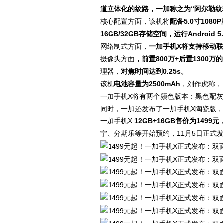
道立体化的纹路，
一加称之为“阿尔勒纹
核心配置方面，该机将
配备5.0寸108
16GB/32GB存储空间，运行Android 5
网络制式方面，
一加手机X将支持移动联
摄像头方面
，前置800万+后置1300万
理器，
对焦时间达到0.25s。
该机
电池容量为2500mAh
，刘作虎称，
一加手机X将有两个颜色版本：黑色配
同时，一加还发布了一加手机X陶瓷版
一加手机X
12GB+16GB售价为1499元
宁、分期乐等开始预约，11月5日正式