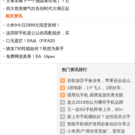
王者荣耀下一个挑战者出现了？它
四大危害燃气灶告别时代大潮正起
相关资讯
小米9今日2999元现货首销！
这四部手机是公认的高配低价，买
口无遮拦！EA从《FIFA20
骁龙730性能如何？联想为新手
免费网游真香！EA《Apex
热门资讯排行
谷歌放弃平板业务，苹果还会远么
1部电影，1个飞人，1部好车，
摸黑玩手机 易诱发急性青光眼
盘点2019你认为哪些手机品牌
又一款5G手机即将上市，8G+
新上市手机哪款好？这些高关注手
智能手机维护使用必备知识分享之
小米用户“屌丝变贵族”，雷军这