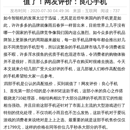
值了！网友评价：良心手机
发布时间：2020-07-30 04:49:36 来源：互联网
阅读：737
如今智能机的发展太过于迅猛，尤其是近些年来国内的手机更是如
此，许许多多的品牌就像雨后春笋一样冒出来，目前世界上几乎没有
哪一个国家的手机品牌竞争像我们国内这么激烈。如今众多的手机品
牌加上更新换代的周期越来越短，每一款手机品牌每年都会推出好几
款不同类型的手机型号，所以说繁杂的手机品牌市场几乎令消费者应
接不暇，许多浑水摸鱼的劣质手机也混进市场，令消费者的购物体验
并不是很好，而且那么多的品牌手机几乎在购买时很难去挑选。今天
本文就来介绍几部广受大众好评的手机，这几部被人们称作高配低价
的手机希望给大家一点参考。
1、首先第一部介绍的是小米8SE这款手机，这部小米的良心之作搭
载骁龙710处理器，8核结构相比于大部分品牌的手机而言它的性能
相当强劲。并且目前这部手机还针对了市面上主流的大型游戏进行了
特别的优化处理，不仅功耗小而且也不怎么发热，这款手机对于爱玩
游戏的消费者来说绝对是上上之选。最重要的就是这部手机售价仅仅
才1799元，这样的价格在同等价位几乎秒杀大部分的手机。