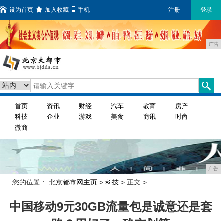
设为首页
加入收藏
手机
注册
登录
广告
首页
资讯
财经
汽车
教育
房产
科技
企业
游戏
美食
商讯
时尚
微商
广告
您的位置：
北京都市网主页
>
科技
> 正文 >
中国移动9元30GB流量包是诚意还是套