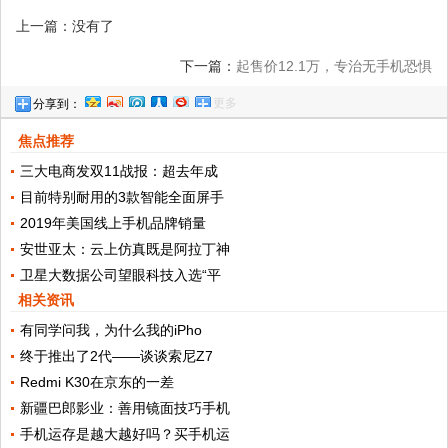
上一篇：没有了
下一篇：
起售价12.1万，专治无手机恐惧
更多
分享到：
症！体验哈弗H6 Hi-Life系统
焦点推荐
三大电商发双11战报：超去年成
目前特别耐用的3款智能全面屏手
2019年美国线上手机品牌销量
安世亚太：云上仿真既是阿拉丁神
卫星大数据公司望眼科技入选“平
相关资讯
有同学问我，为什么我的iPho
终于推出了2代——谈谈索尼Z7
Redmi K30在京东的一差
新疆巴郎影业：善用镜面技巧手机
手机运存是越大越好吗？买手机运