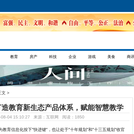
教育
房产
科技
企业
游戏
美食
商
正文 >
打造教育新生态产品体系，赋能智慧教学
08-04 15:10:27 来源：互联网
阅读：1850
为教育信息化按下"快进键"，也让处于"十年规划"和"十三五规划"收官