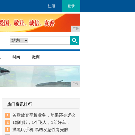
注册
登录
广告
讯
时尚
微商
广告
热门资讯排行
谷歌放弃平板业务，苹果还会远么
1部电影，1个飞人，1部好车，
摸黑玩手机 易诱发急性青光眼