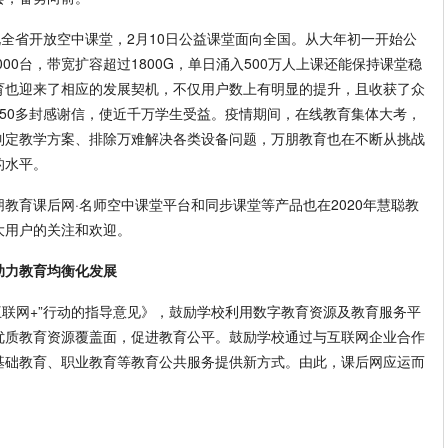
北全省开放空中课堂，2月10日公益课堂面向全国。从大年初一开始公
000台，带宽扩容超过1800G，单日涌入500万人上课还能保持课堂稳
育也迎来了相应的发展契机，不仅用户数上有明显的提升，且收获了众
50多封感谢信，使近千万学生受益。疫情期间，在线教育集体大考，
制定教学方案、排除万难解决各类设备问题，万朋教育也在不断从挑战
的水平。
教育课后网·名师空中课堂平台和同步课堂等产品也在2020年慧聪教
大用户的关注和欢迎。
助力教育均衡化发展
“互联网+”行动的指导意见》，鼓励学校利用数字教育资源及教育服务平
优质教育资源覆盖面，促进教育公平。鼓励学校通过与互联网企业合作
基础教育、职业教育等教育公共服务提供新方式。由此，课后网应运而