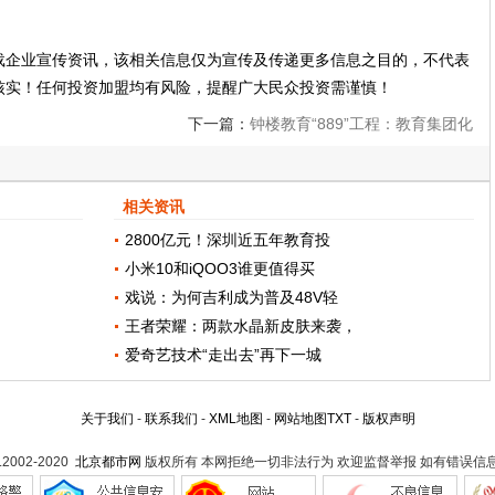
载企业宣传资讯，该相关信息仅为宣传及传递更多信息之目的，不代表
核实！任何投资加盟均有风险，提醒广大民众投资需谨慎！
下一篇：
钟楼教育“889”工程：教育集团化
覆盖钟楼所有中小学及幼儿园
相关资讯
2800亿元！深圳近五年教育投
小米10和iQOO3谁更值得买
戏说：为何吉利成为普及48V轻
王者荣耀：两款水晶新皮肤来袭，
爱奇艺技术“走出去”再下一城
关于我们
-
联系我们
-
XML地图
-
网站地图
TXT
-
版权声明
t.2002-2020
北京都市网
版权所有 本网拒绝一切非法行为 欢迎监督举报 如有错误信息