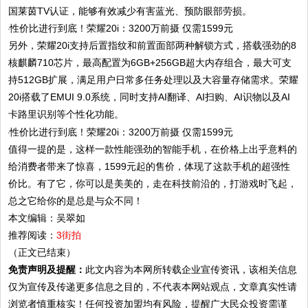
国莱茵TV认证，能够有效减少有害蓝光、预防眼部劳损。
另外，荣耀20i支持后置指纹和前置面部两种解锁方式，搭载强劲的8
核麒麟710芯片，最高配置为6GB+256GB超大内存组合，最大可支
持512GB扩展，满足用户日常多任务处理以及大容量存储需求。荣耀
20i搭载了EMUI 9.0系统，同时支持AI翻译、AI扫购、AI识物以及AI
卡路里识别等个性化功能。
值得一提的是，这样一款性能强劲的智能手机，在价格上出乎意料的
给消费者带来了惊喜，1599元起的售价，体现了这款手机的超强性
价比。有了它，你可以是美美的，走在科技前沿的，打游戏时飞起，
总之它给你的是总是与众不同！
本文编辑：吴翠如
推荐阅读：
3街拍
（正文已结束）
免责声明及提醒：
此文内容为本网所转载企业宣传资讯，该相关信息
仅为宣传及传递更多信息之目的，不代表本网站观点，文章真实性请
浏览者慎重核实！任何投资加盟均有风险，提醒广大民众投资需谨