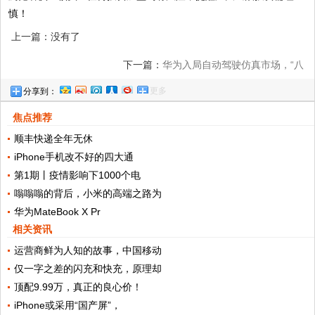
慎！
上一篇：没有了
下一篇：
华为入局自动驾驶仿真市场，“八
更多
分享到：
爪鱼”将涵盖5G 及 V2X等技术
焦点推荐
顺丰快递全年无休
iPhone手机改不好的四大通
第1期丨疫情影响下1000个电
嗡嗡嗡的背后，小米的高端之路为
华为MateBook X Pr
相关资讯
运营商鲜为人知的故事，中国移动
仅一字之差的闪充和快充，原理却
顶配9.99万，真正的良心价！
iPhone或采用“国产屏”，