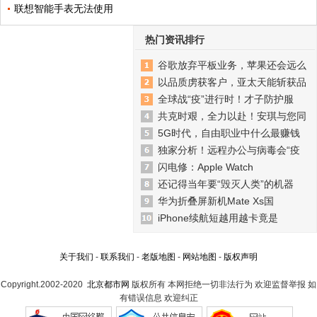
联想智能手表无法使用
热门资讯排行
谷歌放弃平板业务，苹果还会远么
以品质虏获客户，亚太天能斩获品
全球战“疫”进行时！才子防护服
共克时艰，全力以赴！安琪与您同
5G时代，自由职业中什么最赚钱
独家分析！远程办公与病毒会“疫
闪电修：Apple Watch
还记得当年要“毁灭人类”的机器
华为折叠屏新机Mate Xs国
iPhone续航短越用越卡竟是
关于我们
-
联系我们
-
老版地图
-
网站地图
-
版权声明
Copyright.2002-2020
北京都市网
版权所有 本网拒绝一切非法行为 欢迎监督举报 如
有错误信息 欢迎纠正