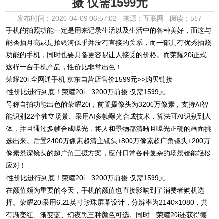
摄 仅需1599元
发布时间：2020-04-09 06:57:02 来源：互联网
阅读：587
手机的拍照功能一定是用来记录生活以及生活中的各种美好，而这与
能否拍月亮或是拍银河似乎并没有直接的关系，而一部具有优秀拍照
功能的手机，同时也要具备更容易让人接受的价格。而荣耀20i正式
这样一台手机产品，性价比非常出色！
荣耀20i 全网通手机 京东自营店售价1599元>>购买链接
号称自拍功能出色的荣耀20i，前置摄像头为3200万像素，支持AI智
能识别22个独立场景、采用AI多帧曝光合成技术，算法可AI识别到人
体，并且通过多帧合成曝光，将人和景物都清晰且曝光正确的画面挑
选出来。后置2400万像素超清主镜头+800万像素超广角镜头+200万
像素景深镜头的超广角三摄方案，应付日常各种复杂的场景都能轻松
应对！
在颜值颇为重要的今天，手机的颜值也直接影响到了消费者购机选
择。荣耀20i采用6.21英寸珍珠屏幕设计，分辨率为2140×1080，共
有渐变红、渐变蓝、幻夜黑三种颜色可选。同时，荣耀20i还获得德