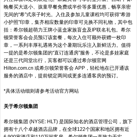
晚餐买大送小、孩童早餐免费或半价等多重优惠，畅享亲密
无间的“希”式亲子时光。入住及参加儿童课程均可获得“希游
小护照”印章，集齐相应数量的印章可兑换不同礼物，其中包
括：希尔顿超萌力王牌小蓝盒家族盲盒及IP联名礼包。希尔
顿荣誉客会会员预订该套餐，每次入住可额外获赠一枚印
章，一系列丰厚礼遇将为这个暑期玩乐注入新鲜活力。值得
一提的是希尔顿集团的“直订连通房”服务，不论是多娃家庭
还是三代同堂出行，宾客都可以通过希尔顿官网
Hilton.com.cn 或希尔顿荣誉客会 APP，轻松地在已开通该
服务的酒店中，提前锁定两间或更多连通客房的预订。
*具体活动细则请参考活动官方网站
关于希尔顿集团
希尔顿集团 (NYSE: HLT) 是国际知名的酒店管理公司，旗下
拥有十八个卓越酒店品牌，在全球122个国家和地区拥有近
6,900家酒店和110万间客房。希尔顿集团一直致力于实