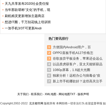
天九共享发布2020社会责任报
当年那款堪称“文化”的手机，现
刷机精灵更新增加主题商店
想进IT圈，千万别花钱上培训班
一加手机3/3T可更新Andr
热门资讯排行
方便国内Android用户，百
OPPO直板手机A127价格怎
谷歌放弃平板业务，苹果还会远么
以品质虏获客户，亚太天能斩获品
1080p屏幕，1.8超大光圈
独家分析！远程办公与病毒会“疫
新上市手机哪款好？这些高关注手
关于我们
-
联系我们
-
XML地图
-
网站地图
TXT
-
版权声明
Copyright.2002-2022
北京都市网
版权所有 本网拒绝一切非法行为 欢迎监督举报 如