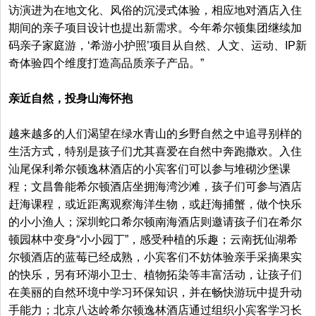
访演进为在地文化、风俗的沉浸式体验，相应地对酒店入住
期间的亲子项目设计也提出新需求。今年希尔顿集团继续加
码亲子家庭游，‘希游小护照’项目从自然、人文、运动、IP新
奇体验四个维度打造高品质亲子产品。”
亲近自然，投身山海怀抱
越来越多的人们渴望在绿水青山的乡野自然之中追寻别样的
生活方式，特别是孩子们尤其喜爱在自然中奔跑撒欢。入住
汕尾保利希尔顿逸林酒店的小宾客们可以参与堆砌沙堡课
程；文昌鲁能希尔顿酒店坐拥海湾沙滩，孩子们可参与酒店
赶海课程，或近距离观察海洋生物，或赶海捕蟹，做个快乐
的小小渔人；深圳蛇口希尔顿南海酒店则邀请孩子们在希尔
顿园林中变身“小小园丁”，感受种植的乐趣；云南抚仙湖希
尔顿酒店的蓝莓已经成熟，小宾客们不妨体验亲手采摘果实
的快乐，另有环湖小卫士、植物拓染等丰富活动，让孩子们
在美丽的自然环境中学习环保知识，并在畅快游玩中提升动
手能力；北京八达岭希尔顿逸林酒店通过组织小宾客学习长