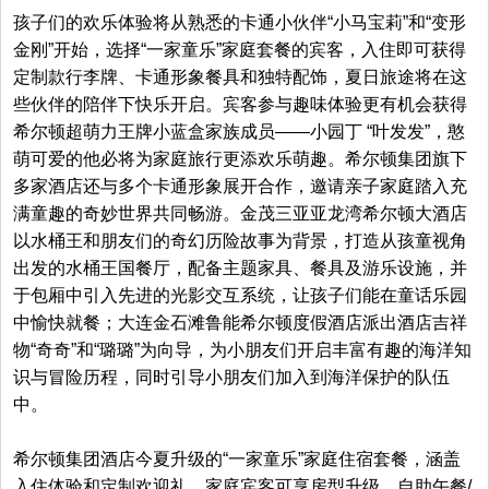
孩子们的欢乐体验将从熟悉的卡通小伙伴“小马宝莉”和“变形
金刚”开始，选择“一家童乐”家庭套餐的宾客，入住即可获得
定制款行李牌、卡通形象餐具和独特配饰，夏日旅途将在这
些伙伴的陪伴下快乐开启。宾客参与趣味体验更有机会获得
希尔顿超萌力王牌小蓝盒家族成员——小园丁 “叶发发”，憨
萌可爱的他必将为家庭旅行更添欢乐萌趣。希尔顿集团旗下
多家酒店还与多个卡通形象展开合作，邀请亲子家庭踏入充
满童趣的奇妙世界共同畅游。金茂三亚亚龙湾希尔顿大酒店
以水桶王和朋友们的奇幻历险故事为背景，打造从孩童视角
出发的水桶王国餐厅，配备主题家具、餐具及游乐设施，并
于包厢中引入先进的光影交互系统，让孩子们能在童话乐园
中愉快就餐；大连金石滩鲁能希尔顿度假酒店派出酒店吉祥
物“奇奇”和“璐璐”为向导，为小朋友们开启丰富有趣的海洋知
识与冒险历程，同时引导小朋友们加入到海洋保护的队伍
中。
希尔顿集团酒店今夏升级的“一家童乐”家庭住宿套餐，涵盖
入住体验和定制欢迎礼。家庭宾客可享房型升级、自助午餐/