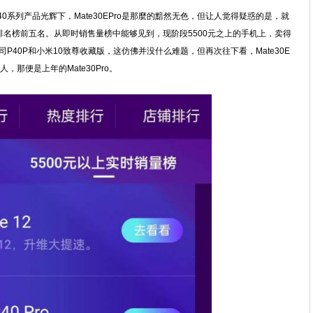
0系列产品光辉下，Mate30EPro是那麼的黯然无色，但让人觉得疑惑的是，就
名榜前五名。从即时销售量榜中能够见到，现阶段5500元之上的手机上，卖得
公司P40P和小米10致尊收藏版，这仿佛并没什么难题，但再次往下看，Mate30E
，那便是上年的Mate30Pro。