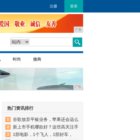
注册
登录
广告
讯
时尚
微商
广告
热门资讯排行
谷歌放弃平板业务，苹果还会远么
新上市手机哪款好？这些高关注手
1部电影，1个飞人，1部好车，