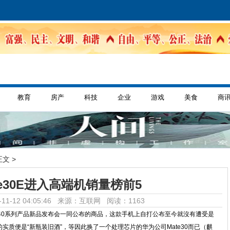
教育
房产
科技
企业
游戏
美食
商
正文 >
te30E进入高端机销量榜前5
11-12 04:05:46 来源：互联网
阅读：1163
Mate40系列产品新品发布会一同公布的商品，这款手机上自打公布至今就沒有遭受是
质便是“新瓶装旧酒”，等因此换了一个处理芯片的华为公司Mate30而已（麒