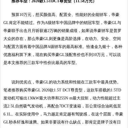
推荐车型：
2
020
款1
.5
T
DCT尊贵型
（1
1.58
万元）
预算10万元，想买颜值高、配置全、性能好的全能轿车，帝豪
GL肯定不能错过。作为A级轿车中国品牌中的销冠车型，帝豪GL与
帝豪联手出击月月斩获逾2万辆的销量成绩，如果说帝豪轿车是普罗
大众的存在，那么帝豪GL则更像是高阶选择，在动力、安全、空间
与配置方面有着中国品牌A级轿车的最高标准。恰逢金九银十，各种
优惠福利算下来，现在购买帝豪GL顶配售价也不到10万元，可以说
是本文推荐的三款车中性价比最高的车型。
说到优劣点，帝豪GL的动力系统和性能在三款车中最具优势。
笔者推荐购买帝豪GL 2020款1.5T DCT尊贵型，这款车搭载的1.5TD
发动机可输出130kW最大功率和255N·m最大扭矩，动力性能超过主
流2.5L自然吸气发动机，再配合7DCT变速箱，百公里综合油耗低至
6.1L。在实际使用中，马力越足肯定越有驾驶感，在这个层面，帝豪
GL秒杀轩逸和速腾。如果非要说有什么缺点，那肯定是牌子没有日