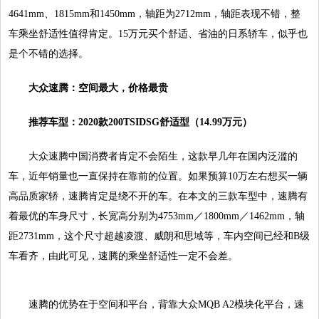
4641mm、1815mm和1450mm，轴距为2712mm，轴距表现不错，整
车乘坐舒适性值得肯定。15万元买个舒适、省油的日系轿车，似乎也
是个不错的选择。
大众速腾
：空间最大
，
价格最贵
推荐车型：
2
020
款2
00
TSI
DSG舒适型（1
4.99
万元）
大众速腾中国消费者肯定不会陌生，这款早几年在国内泛滥的
车，近年销量也一直保持在靠前的位置。如果预算10万左右想买一辆
高品质家轿，速腾肯定是绕不开的车。在本文的三款车型中，速腾有
着最优的车身尺寸，长宽高分别为4753mm／1800mm／1462mm，轴
距2731mm，这个尺寸超越凌渡、威朗和思域等，车内空间已经和B级
车看齐，由此可见，速腾的乘坐舒适性一定不会差。
速腾的优势在于空间和平台，背靠大众MQB A2模块化平台，速