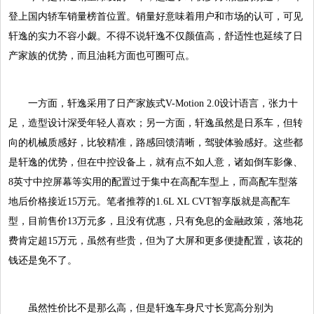
登上国内轿车销量榜首位置。销量好意味着用户和市场的认可，可见
轩逸的实力不容小觑。不得不说轩逸不仅颜值高，舒适性也延续了日
产家族的优势，而且油耗方面也可圈可点。
一方面，轩逸采用了日产家族式V-Motion 2.0设计语言，张力十
足，造型设计深受年轻人喜欢；另一方面，轩逸虽然是日系车，但转
向的机械质感好，比较精准，路感回馈清晰，驾驶体验感好。这些都
是轩逸的优势，但在中控设备上，就有点不如人意，诸如倒车影像、
8英寸中控屏幕等实用的配置过于集中在高配车型上，而高配车型落
地后价格接近15万元。笔者推荐的1.6L XL CVT智享版就是高配车
型，目前售价13万元多，且没有优惠，只有免息的金融政策，落地花
费肯定超15万元，虽然有些贵，但为了大屏和更多便捷配置，该花的
钱还是免不了。
虽然性价比不是那么高，但是轩逸车身尺寸长宽高分别为