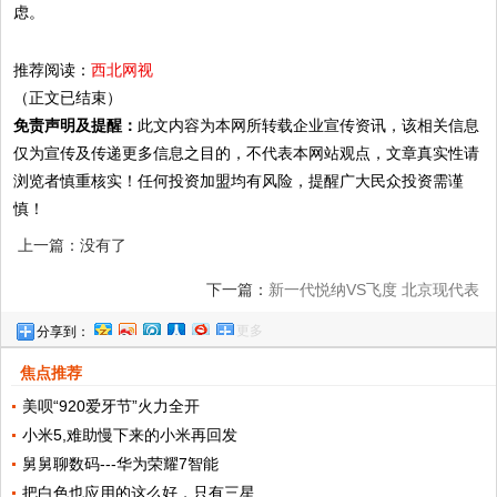
虑。
推荐阅读：
西北网视
（正文已结束）
免责声明及提醒：
此文内容为本网所转载企业宣传资讯，该相关信息
仅为宣传及传递更多信息之目的，不代表本网站观点，文章真实性请
浏览者慎重核实！任何投资加盟均有风险，提醒广大民众投资需谨
慎！
上一篇：没有了
下一篇：
新一代悦纳VS飞度 北京现代表
更多
分享到：
示“A级车标杆”它立稳了！
焦点推荐
美呗“920爱牙节”火力全开
小米5,难助慢下来的小米再回发
舅舅聊数码---华为荣耀7智能
把白色也应用的这么好，只有三星