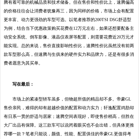
腾有着可靠的机械品质和技术储备。但在售价和性价比上，速腾偏高
的价格往往会让消费者犹豫再三，因为同样的价格，市场上会有配置
更丰富、动力更强劲的车型可选。以笔者推荐的200TSI DSG舒适型
为例，结合当下优惠政策购买花费在12万元左右，如果还想要配备主
动安全系统、倒车影像、液晶仪表屏等配置，则需要花费近20万元才
能实现。总的来说，售价直接影响性价比，速腾性价比虽然没有前两
款车型那么高，但速腾与生俱来的硬件实力和品牌力，还是有很多消
费者愿意为其买单。
写在最后：
市场上的紧凑型轿车虽多，但物超所值的精品却不多。帝豪GL
售价亲民，难得的却有超越价值的配置和动力实力；轩逸配置鸡肋却
有日系一贯的舒适与居家；速腾空间表现好，即使售价稍高，但胜在
大厂出品有保障。这三款车可以说闭着眼买也不会出错，但具体更推
荐哪一款？笔者只能说，颜值、性能、配置俱佳的帝豪GL更值得考