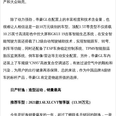
产和大众响亮。
除了动力强劲，帝豪GL在配置上的丰富程度和技术含金量，也
很难让人相信这是一款10万元级别的车型。顶配1.5T尊贵型不仅搭载
10.25英寸高清彩色中控大屏和GKUI 19吉客智能生态系统，在安全智
能驾驶方面还搭载了L2级自动驾驶辅助技术，实现智能跟车、转弯、
刹车等功能，同时还配备了ESP车身稳定控制系统、TPMS智能胎温
胎压监测系统、倒车影像/雷达等主动安全配置。另外，帝豪GL车内
还装上了车规级“CN95”高效复合空调滤芯，有效过滤空气中的颗粒和
污染，为用户的出行健康再添保障。总的来说，作为中国品牌A级轿
车的标杆产品，帝豪GL肯定是物超所值的选择。
日产轩逸
：
造型运动，销量最高
推荐
车型：
2
021
款1
.6
L
XL
CVT智享版（
13.39万元
）
今年是轩逸销量爆发的一年，超过了蝉联多月销冠的朗逸，一举