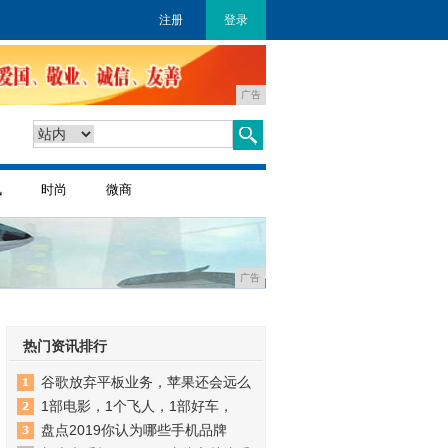
注册
登录
广告
讯
时尚
微商
广告
热门资讯排行
谷歌放弃平板业务，苹果还会远么
1部电影，1个飞人，1部好车，
盘点2019你认为哪些手机品牌