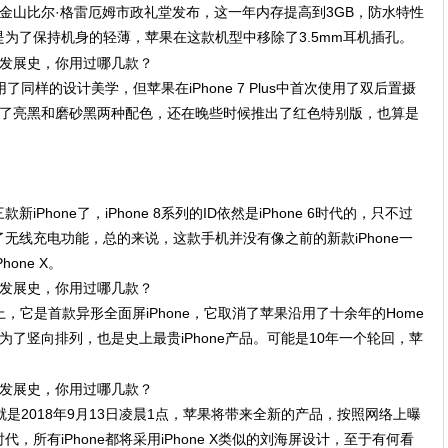
美国旧金山比尔·格雷厄姆市政礼堂发布，这一年内存提高到3GB，防水特性
为了保持机身的轻薄，苹果在这款机型中移除了3.5mm耳机插孔。
用了同样的设计美学，但苹果在iPhone 7 Plus中首次使用了双后置摄
增了亮黑和磨砂黑两种配色，还在晚些时候推出了红色特别版，也算是
iPhone了，iPhone 8系列的ID依然是iPhone 6时代的，只不过
无线充电功能，总的来说，这款手机并没有像之前的新款iPhone一
one X。
X上，它是首款异形全面屏iPhone，它取消了苹果沿用了十余年的Home
改为了竖向排列，也是史上最贵iPhone产品。可能是10年一个轮回，苹
也就是2018年9月13日凌晨1点，苹果将带来全新的产品，按照网络上曝
所有iPhone都将采用iPhone X类似的刘海屏设计，至于有何看