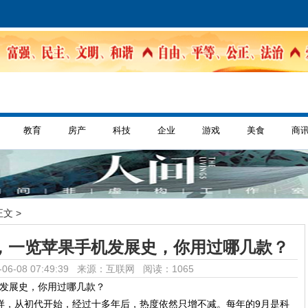
教育
房产
科技
企业
游戏
美食
商
正文 >
018，一览苹果手机发展史，你用过哪几款？
06-08 07:49:39 来源：互联网
阅读：1065
e一样，从初代开始，经过十多年后，热度依然只增不减。每年的9月是科