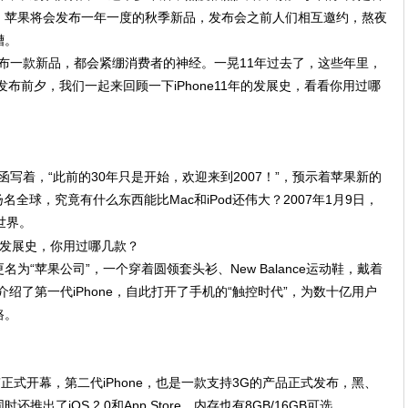
，苹果将会发布一年一度的秋季新品，发布会之前人们相互邀约，熬夜
槽。
果每发布一款新品，都会紧绷消费者的神经。一晃11年过去了，这些年里，
品发布前夕，我们一起来回顾一下iPhone11年的发展史，看看你用过哪
邀请函写着，“此前的30年只是开始，欢迎来到2007！”，预示着苹果新的
扬名全球，究竟有什么东西能比Mac和iPod还伟大？2007年1月9日，
世界。
“苹果公司”，一个穿着圆领套头衫、New Balance运动鞋，戴着
们介绍了第一代iPhone，自此打开了手机的“触控时代”，为数十亿用户
路。
会”正式开幕，第二代iPhone，也是一款支持3G的产品正式发布，黑、
了iOS 2.0和App Store，内存也有8GB/16GB可选。