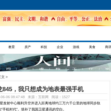
教育
房产
科技
企业
游戏
美食
商
正文 >
845，我只想成为地表最强手机
06-06 08:47:48 来源：互联网
阅读：1527
西昌卫星发射中心顺利升空并进入距离地球约三万六千公里的地球同步轨
"手机时代"。填补了我国卫星通讯的空白。