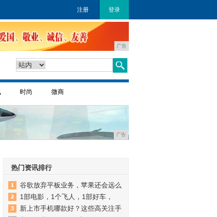
注册
登录
广告
讯
时尚
微商
广告
热门资讯排行
谷歌放弃平板业务，苹果还会远么
1部电影，1个飞人，1部好车，
新上市手机哪款好？这些高关注手