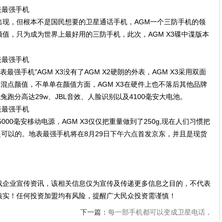
出现，但根本不是国民想要的卫星通话手机，AGM一个三防手机的领
值，只为成为世界上最好用的三防手机，此次，AGM X3碟中谍版本
最强手机"AGM X3没有了AGM X2硬朗的外表，AGM X3采用双面
圈混点颜值，不单单在颜值方面，AGM X3在硬件上也不落后其他品牌
兔跑分高达29w、JBL音效、人脸识别以及4100毫安大电池。
000毫安移动电源，AGM X3仅仅把重量做到了250g,现在人们习惯把
也是可以的。地表最强手机将在8月29日下午六点首发京东，并且是现货
载企业宣传资讯，该相关信息仅为宣传及传递更多信息之目的，不代表
核实！任何投资加盟均有风险，提醒广大民众投资需谨慎！
下一篇：
每一部手机都可以变成卫星电话，