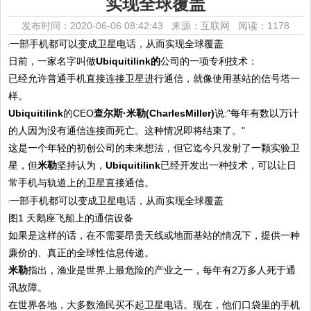
实现全球覆盖
发布时间：2020-06-06 08:42:43 来源：互联网
阅读：1178
日前，一家名字叫做
Ubiquitilink的
公司的一项专利技术：
已经允许普通手机直接连接卫星进行通信，就像使用基站的信号塔一
样。
Ubiquitilink
的CEO
查尔斯·米勒(CharlesMiller)
说:"每年有数以万计
的人因为没有通信连接而死亡。这种情况即将结束了。"
这是一个年轻的初创公司的未来想法，但它迄今只发射了一颗实验卫
星，但
米勒
坚持认为，
Ubiquitilink
已经开发出一种技术，可以让日
常手机与轨道上的卫星直接通信。
图1 天鹅座飞船上的通信设备
如果是这样的话，在不需要昂贵天线或地面基站的情况下，提供一种
廉价的、真正的全球性信息传递。
米勒
指出，渔业是世界上最危险的产业之一，每年有2万多人死于通
讯故障。
在世界各地，大多数渔民买不起卫星电话。现在，他们口袋里的手机