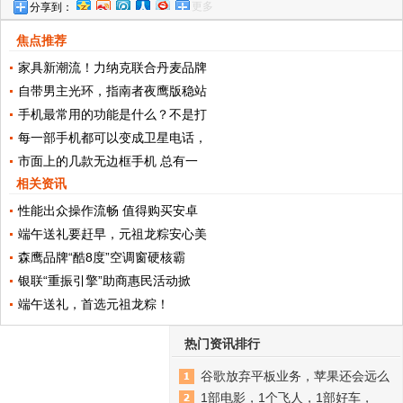
更多
分享到：
系开启降价！
焦点推荐
家具新潮流！力纳克联合丹麦品牌
自带男主光环，指南者夜鹰版稳站
手机最常用的功能是什么？不是打
每一部手机都可以变成卫星电话，
市面上的几款无边框手机 总有一
相关资讯
性能出众操作流畅 值得购买安卓
端午送礼要赶早，元祖龙粽安心美
森鹰品牌“酷8度”空调窗硬核霸
银联“重振引擎”助商惠民活动掀
端午送礼，首选元祖龙粽！
热门资讯排行
谷歌放弃平板业务，苹果还会远么
1部电影，1个飞人，1部好车，