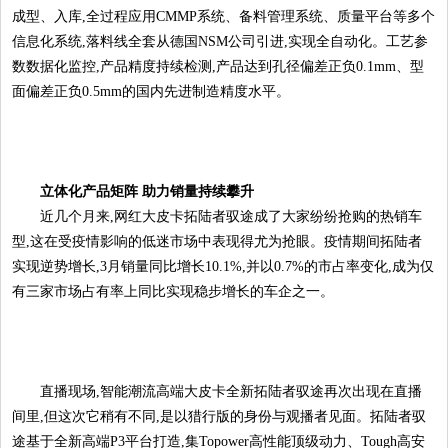
成型、入库,全过程应用CMMP系统、备料管理系统、质量平台等多个
信息化系统,落料线全套从德国NSM公司引进,实现全自动化。工艺参
数数据化监控,产品精度持续检测,产品达到孔径偏差正负0.1mm、型
面偏差正负0.5mm的国内先进制造精度水平。
立体化产品矩阵 助力销量持续攀升
近几个月来,网红大皮卡拓陆者驭途成了大家纷纷抢购的热销车
型,这在受疫情影响的低迷市场中表现得尤为抢眼。疫情期间拓陆者
实现逆势增长,3月销量同比增长10.1%,并以0.7%的市占率变化,成为仅
有三家市场占有率上同比实现稳步增长的车企之一。
直播现场,智能潮流高端大皮卡全新拓陆者驭途再次出现在直播
间里,但这次它稍有不同,是以猎行版的身份与观播者见面。拓陆者驭
途基于全新高端P3平台打造,集Topower高性能顶级动力、Tough高安