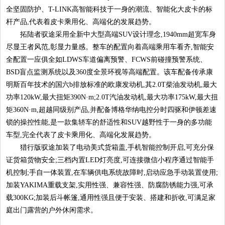
全坚固防护、T-LINK高智能科技于一身的潮流、智能化大皮卡的标
杆产品,代表着皮卡乘用化、高端化的发展趋势。
拓陆者驭途采用全新中大型高端SUV设计理念,1940mm超宽车身
尽显王者风范,彰显力量感。整车的配置向着高端乘用车看齐,智能安
全配置一应俱全如LDWS车道偏离预警、FCWS前碰撞预警系统、
BSD盲点监测系统以及360度全景环视等高端配置。该车配备传承康
明斯百年技术的国六b排放标准的欧康发动机,其2.0T柴油发动机,最大
功率120kW,最大扭矩390N·m;2.0T汽油发动机,最大功率175kW,最大扭
矩360N·m,超越同级别产品,并配备博格华纳电控分时四驱和伊顿差速
锁的操控性能,是一款集轿车的舒适性和SUV越野性于一身的多功能
车型,完全代表了皮卡乘用化、高端化发展趋势。
猎行版驭途加装了电动美式货箱盖,手机智能控制开启,可充分保
证货箱货物安全;三档内置LED灯亮度,可连接微信小程序通过智能手
机控制;手自一体装置,在车辆供电系统故障时,启动应急手动装置使用;
加装YAKIMA重载支架,实用性强、兼容性强、防腐防锈能力强,可承
载300KG;加装后斗帐篷,通用性强且便于安装、搭建和折收,可满足家
庭出门露营的户外休闲需求。