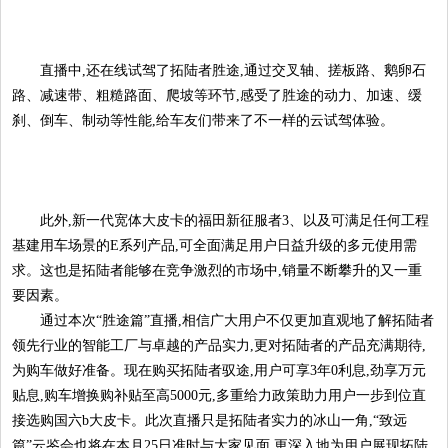
直播中,还在线试驾了拓陆者胜途,通过交叉轴、搓板路、鹅卵石
路、减速带、粗糙路面、爬坡等环节,感受了胜途的动力、加速、缓
刹、倒车、制动等性能,给车友们带来了不一样的云试驾体验。
此外,新一代宽体大皮卡的福田新征服者3、以及可满足任何工程
基建用车场景的E系列产品,可全面满足用户日益升级的多元使用需
求。这也是拓陆者能够在竞争激烈的市场中,销量不断攀升的又一重
要因素。
通过本次“胜途篇”直播,相信广大用户不仅更加直观地了解拓陆者
领先行业的智能工厂与卓越的产品实力,更对拓陆者的产品充满期待,
为购车做好准备。现在购买拓陆者驭途,用户可享3年0利息,劲享万元
贴息,购车增换购补贴至高5000元,多重给力政策助力用户一步到位直
接选购国六b大皮卡。此次直播只是拓陆者实力的冰山一角,“致远
篇”云鉴会也将在本月25日准时与大家见面,更深入地为用户展现拓陆