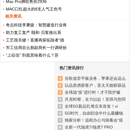
Mac Pro脚轮售价2936
MAC口红超火的8支人气王色号
相关资讯
奇志科技李秉骏：智慧建造行业将
助力复工复产 颐和·贝客推出系
工艺很关键！直播再探拓陆者“德
市工信局谷云彪副局长一行调研拾
“上征信” 到底意味着什么？苏
热门资讯排行
谷歌放弃平板业务，苹果还会远么
以品质虏获客户，亚太天能斩获品
全球战“疫”进行时！才子防护服
共克时艰，全力以赴！安琪与您同
全球5G新品扎堆京东首发！vi
5G时代，自由职业中什么最赚钱
独家分析！远程办公与病毒会“疫
全新一代瑞虎7/瑞虎7 PRO