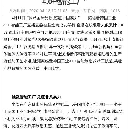
4.0+智能工厂”
发布时间：2020-04-13 10:21:05 来源：互联网
阅读：1018
4月11日,“探寻国际品质,鉴证中国实力”——拓陆者德国工业
4.0+智能工厂直播云鉴会胜途篇成功举行,直播在线观看人数累计118
万,线上订车用户可享“1元抵888元购车券”优惠政策引爆直播,线上限
量100份1小时抢光!这是拓陆者继215情人节直播、3月7日线上直播订
购会、工厂驭见篇直播后,再一次将直播聚焦工厂,以全新视角和全新
体验深入涂装车间和冲压车间,让观播者们零距离观看拓陆者的生产
流程与工艺水准,近距离感受德国工业4.0+智能制造的精工技艺,揭秘
产品背后的国际品质与中国实力。
触及智能工厂 见证非凡实力
坐落在广东佛山的拓陆者智能工厂,是国内皮卡行业唯一一座基
于德国工业4.0+标准打造的智能工厂。该工厂占地934亩,总规划建筑
面积为33.6万㎡,项目规划总投资35亿元,主要包含冲压、焊装、涂
装、总装四大汽车制造工艺。通过直播镜头,我们见证了涂装车间、