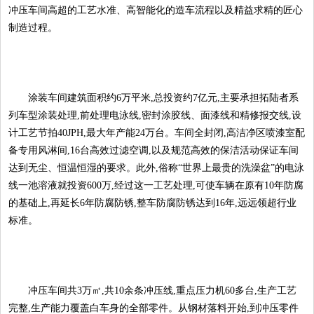
冲压车间高超的工艺水准、高智能化的造车流程以及精益求精的匠心
制造过程。
涂装车间建筑面积约6万平米,总投资约7亿元,主要承担拓陆者系
列车型涂装处理,前处理电泳线,密封涂胶线、面漆线和精修报交线,设
计工艺节拍40JPH,最大年产能24万台。车间全封闭,高洁净区喷漆室配
备专用风淋间,16台高效过滤空调,以及规范高效的保洁活动保证车间
达到无尘、恒温恒湿的要求。此外,俗称“世界上最贵的洗澡盆”的电泳
线一池溶液就投资600万,经过这一工艺处理,可使车辆在原有10年防腐
的基础上,再延长6年防腐防锈,整车防腐防锈达到16年,远远领超行业
标准。
冲压车间共3万㎡,共10余条冲压线,重点压力机60多台,生产工艺
完整,生产能力覆盖白车身的全部零件。从钢材落料开始,到冲压零件