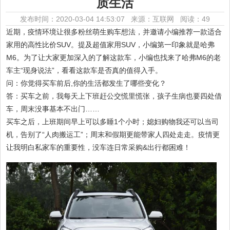
质生活
发布时间：2020-03-04 14:53:07 来源：互联网
阅读：49
近期，疫情环境让很多粉丝萌生购车想法，并邀请小编推荐一款适合
家用的高性比价SUV。提及超值家用SUV，小编第一印象就是哈弗
M6。为了让大家更加深入的了解这款车，小编也找来了哈弗M6的老
车主“现身说法”，看看这款车是否真的值得入手。
问：你觉得买车前后,你的生活都发生了哪些变化？
答：买车之前，我每天上下班赶公交慌里慌张，孩子生病也要四处借
车，周末没事基本不出门……
买车之后，上班期间早上可以多睡1个小时；媳妇购物我还可以当司
机，告别了“人肉搬运工”；周末和假期更能带家人四处走走。疫情更
让我明白私家车的重要性，没车连日常采购&出行都困难！