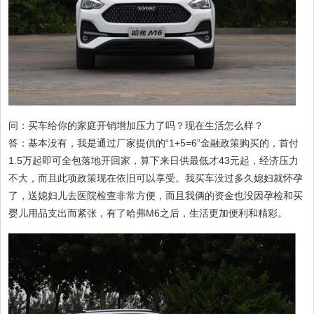
问：买车给你的家庭开销增加压力了吗？现在生活怎么样？
答：基本没有，我是通过厂家提供的“1+5=6”金融政策购买的，首付
1.5万起即可全包落地开回家，算下来日供最低才43元起，经济压力
不大，而且此项政策现在依旧可以享受。我买车没过多久媳妇就怀孕
了，送媳妇儿去医院检查非常方便，而且我俩的资金也没因孕检和买
婴儿用品支出而紧张，有了哈弗M6之后，生活更加便利和精彩。