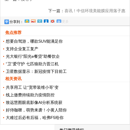
下一篇：
喜讯！中信环境美能膜应用落子惠
更多
分享到：
州大亚湾！
焦点推荐
想要自驾游，哪款SUV能满足你
支持企业复工复产
光大银行“阳光e餐贷”助餐饮企
“卫”爱守护 七匹狼助力晋江机
卫星数据显示：新冠疫情下目前工
相关资讯
共享用工 让“宽带装维小哥”变
线上缴费持续助力疫情防控
致远慧图眼底影像AI分析系统获
好侍咖喱，萌势来袭！小黄人陪你
大难过后必有后福，哈弗F5给你