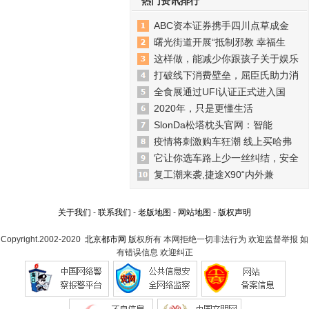
热门资讯排行
ABC资本证券携手四川点草成金
曙光街道开展“抵制邪教 幸福生
这样做，能减少你跟孩子关于娱乐
打破线下消费壁垒，屈臣氏助力消
全食展通过UFI认证正式进入国
2020年，只是更懂生活
SlonDa松塔枕头官网：智能
疫情将刺激购车狂潮 线上买哈弗
它让你选车路上少一丝纠结，安全
复工潮来袭,捷途X90“内外兼
关于我们
-
联系我们
-
老版地图
-
网站地图
-
版权声明
Copyright.2002-2020
北京都市网
版权所有 本网拒绝一切非法行为 欢迎监督举报 如
有错误信息 欢迎纠正