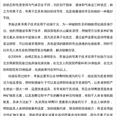
的状态和性质变得与气体完全不同，为区别于固体、液体和气体这三种状态，称
之为等离子态，等离子态具有很好的传导性，也是能量储存并且转移的一种最好
手段。
李振达将等离子技术应用于祛痰疗法，为一种辅助性非药物物理化痰排痰疗
法。他利用微波等离子技术，模拟雷电和火山爆发原理，用物理方法将多种矿物
质元素从深海水中提炼出来，因为其呈离子化状态，通过超声波雾化器经呼吸道
直达肺部，可以快速穿透肺泡，具有超强的吸附和乳化痰液的化痰效果。同时可
以补充人体生命机理物理复合电解质，解决咳嗽症状。
在2006年，由傅正凯女儿傅明牵头，李振达的等离子技术应用于祛痰疗法在
北京两家医院做过临床做化痰实验，在北京人民医院呼吸科有16例临床，在北京
协和医院有20例临床，化痰效果均在90%以上。
祛痰应用过程中，李振达通常以全球鹰特制酒为药引子，他说因为患者肺部
活力低温度低，用特制酒做引子可以直达肺部快速提升患者阳气，让患者肺部产
生类似一团火一样，温度快速提高，非常有助于其排痰。而且全球鹰酒里面有多
种矿物质元素，以及发酵过程中产生的酶等多种活性物质，有助于人体各项机能
恢复。具体方法如下：先采用全球鹰53 度酱香白酒做药引子，直达人体肺部，
帮助提高人体肺部能量和温度，加快细胞代谢，增加肺部排痰能力；再是采用超
活性矿物元素水，用超声波雾化波雾化器经呼吸道传到肺部，因为呈离子化状