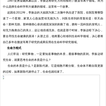
1997亚洲金融风暴以后，李振达将研究方向转移到了微波等离子领域。而为
什么选择生命科学和大健康的领域，这里有一个故事。
起因在2012年，李振达的大姐因为第二次脑中风住进了医院，在医院整整昏
迷了一个星期，家里人心急如焚却无能为力，问医生得到的答复却是：听天由
命！那种无助、那种痛彻心扉的感觉深深的刺痛了他，拥有一流科技的发明人，
却无力挽救自己的亲人，这让他倍感无奈。也就是那个时候，李振达暗下决心，
要去寻找生命健康的真谛！从那之后，他将重心转移到生命科学领域，决心要将
自己多年在微波等离子研究的成果应用在生命科学研究领域。
生命方程式
人们常说：研究事物，一定要知道事物的本质，遵循事物的原则。李振达研
究生命，就要思考生命的本质是什么？
生命的本质是什么？是新陈代谢。它是细胞不断分裂、生命体不断自我更新
的过程，如果新陈代谢停止了，生命也就结束了。