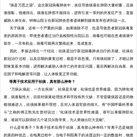
“痰是万恶之源”。这次新冠病毒肺炎中，炎症导致痰液在肺部大量积蓄，且痰
液很黏，很难排出。痰液在肺部不能排出，进而引发一系列的并发症产生，直接
威胁人体生命。钟南山院士在新冠肺炎患者遗体解剖媒体发布也讲到这一点。
关于痰液，还有一个严重的问题，如果痰除不尽，也是导致患者新冠病毒复
发的原因所在：即使患者通过治疗血检阳性出院以后，病毒也可能在患者痰液中
留存，一旦有机会，病毒可能再次繁殖起来，造成复发。
因此，李振达得出一个结论：祛痰是治疗新冠病毒肺炎治疗的关键。祛痰在
新冠治疗过程，以及后期的康复过程，都是不容忽视。只有痰祛除了，才能让肺
部恢复基本功能，进而解决威胁人体存亡的并发症问题，最后再解决自由基、炎
症因子和电解质等问题，让人体恢复正常功能。
等离子技术应用于祛痰，真有那么神奇？
“万病从痰起，一方去疾病”，祛痰是关键，祛痰也是世界难题。因为肺泡堵
塞，痰液黏性大，目前对痰液处理技术和手段有所欠缺，不管是吸痰器还是药物
都很难进入，祛痰效果都不理想，且对人体器官损伤很大。有“中国呼吸科界泰
斗”之称的傅正凯先生曾经说过：“化痰技术是世界性难题，谁可以掌握肺部化
痰，谁就可以获得好几个诺贝尔医学奖，为人类做出巨大贡献”。
什么是等离子？等离子技术应用于祛痰，真有那么神奇吗？等离子态是物质
的第四种状态，在电离过程中，当电子和阳离子的浓度达到一定的数值时，物质