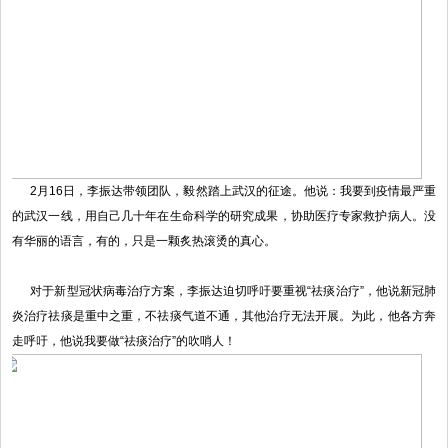
2月16日，李振达带领团队，毅然踏上武汉的征途。他说：我要到疫情最严重
的武汉一线，用自己几十年在生命科学的研究成果，协助医疗专家救护病人。没
有华丽的语言，有的，只是一颗炙热滚烫的真心。
对于新型冠状病毒治疗方案，李振达迫切呼吁要重视“祛痰治疗”，他说新冠肺
炎治疗祛痰是重中之重，不祛痰气道不通，其他治疗无法开展。为此，他各方奔
走呼吁，他说我要做“祛痰治疗”的吹哨人！