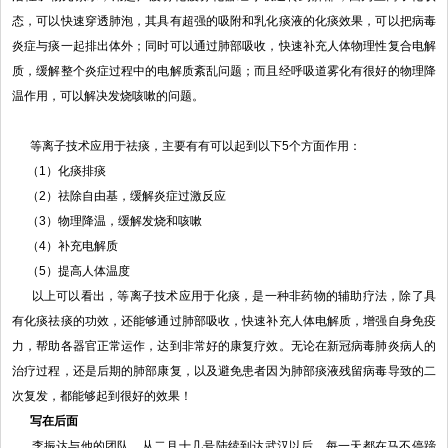
态，可以快速穿透肺泡，其具有超强的吸附和乳化痰液的化痰效果，可以把病毒
炎症与痰一起排出体外；同时可以通过肺部吸收，快速补充人体物理性复合电解
质，缓解整个炎症过程中的电解质紊乱问题；而且经呼吸道雾化有很好的物理降
温作用，可以解决发烧咳嗽的问题。
等离子技术应用于祛痰，主要有有可以起到以下5个方面作用：
（1）化痰排痰
（2）祛除自由基，缓解炎症过激反应
（3）物理降温，缓解发烧和咳嗽
（4）补充电解质
（5）提高人体温度
以上可以看出，等离子技术应用于化痰，是一种非药物的辅助疗法，除了具
有化痰祛痰的功效，还能够通过肺部吸收，快速补充人体电解质，增强自身免疫
力，帮助各器官正常运作，达到非常好的康复疗效。无论在新冠病毒肺炎病人的
治疗过程，还是后期的肺部康复，以及避免患者因为肺部痰液残留病毒导致的二
次复发，都能够起到很好的效果！
写在后面
李振达与他的团队，从二月十几号陆续到达武汉以后，每一天都在马不停蹄