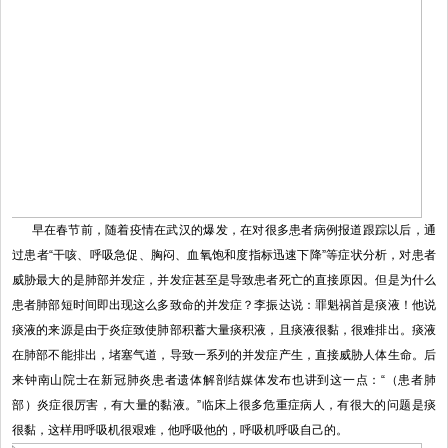
早在春节前，随着疫情在武汉的爆发，在对很多患者病例报道跟踪以后，通
过患者“干咳、呼吸急促、胸闷、血氧饱和度指标迅速下降”等症状分析，对患者
威胁最大的是肺部并发症，并发症甚至是导致患者死亡的直接原因。但是为什么
患者肺部短时间即出现这么多致命的并发症？李振达说：罪魁祸首是痰液！他说
痰液的来源是由于炎症致使肺部积蓄大量痰积液，且痰液很黏，很难排出。痰液
在肺部不能排出，堵塞气道，导致一系列的并发症产生，直接威胁人体生命。后
来钟南山院士在新冠肺炎患者遗体解剖结媒体发布也讲到这一点：“（患者肺
部）炎症很厉害，有大量的黏液。”临床上很多危重症病人，有很大的问题是痰
很黏，这样用呼吸机很艰难，他呼吸他的，呼吸机呼吸自己的。