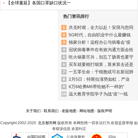
【全球蔓延】各国口罩缺口状况一
热门资讯排行
共克时艰，全力以赴！安琪与您同
5G时代，自由职业中什么最赚钱
独家分析！远程办公与病毒会“疫
冠状病毒事件在有效沟通方面会给
吃火锅要尽兴，别忘了肠胃也要守
买车就要精打细算，算来算去还是
一五零生命：干细胞或可在新冠肺
2月5日：特斯拉涨势如虹，产业
6万6哈弗M6带给她不一样的“
温大教育学院学子为战“疫”一线
关于我们
-
联系我们
-
老版地图
-
网站地图
-
版权声明
Copyright.2002-2020
北京都市网
版权所有 本网拒绝一切非法行为 欢迎监督举报 如
有错误信息 欢迎纠正