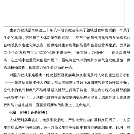
生命方程式是李振达三十年几年研究微波等离子领域过程中发现的一个关于
生命的奥秘，它诠释了人体新陈代谢过程——空气中的氧气与氮气与食物碳氢化
合物以及水发生化学反应，提供维持生命所需的能量和氨基酸营养物质。尤其第
二个生命方程与古人“惊蛰”机理不谋而合：“春雷响，万物长”——春天温度升
高，在土壤中微量元素催化作用下，雷电将空气中的氮和水蒸气合成氨基酸，供
给动植物吸收，这就是万物生命萌动的开始。
对照方程式不难看出：此次新型冠状病毒肺炎发病及对人体伤害过程分析如
下——先是病毒细胞侵入肺部，然后肺部炎症导致痰液阻塞气管导致呼吸不畅，
空气中的氧气和氮气不能呼吸进入肺部进行离子转化，即生命方程式在肺部的第
一站就被卡住了，无法提供维持生命所需要的氨基酸和能量，结果导致人体新陈
代谢能力越来越弱，直至最后新陈代谢停止，生命结束。
化痰！化痰！还是化痰！
人体受到病毒攻击，免疫系统启动，产生大量的自由基和炎症因子，一方面
攻击病原菌和病变细胞，另一方面又攻击免疫细胞和其他的组织细胞。此时，肺