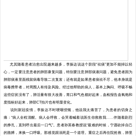
尤其随着患者治愈出院越来越多，李振达说这个阶段“祛痰”更加不能掉以轻
心，一定要注意患者的肺部康复问题，特别要注意肺部痰液问题，避免患者因为
肺部痰液里面残留病毒导致二次复发；还有就是如果患者痰祛不尽，他本身就是
病毒携带者，对周围人有传染风险。经过他帮助的病人，基本上胸闷、呼吸不畅
这些症状没有了，肺活量有很大改善，胃口和气色都好起来，血检报告血氧饱和
度指标好起来，肺部CT拍片也有明显变化。
说到新冠疫情，李振达不时哽咽愤慨，他说我太痛苦了，为患者的切身之
痛：“病人全程清醒。病人会呼救，会哭着喊着说医生你救救我……伴随着剧烈
的挣扎，直到呼出最后一口气”。患者孙英春教授说“最难的时候，宁愿砍掉自己
的胳膊，来换一口呼吸。那感觉跟溺死是一个道理。重症之后再住院抢救，肺里