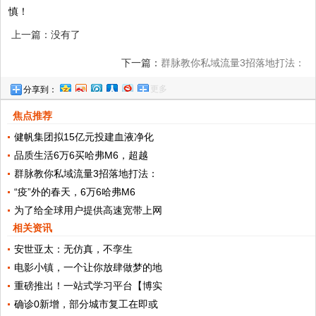
慎！
上一篇：没有了
下一篇：
群脉教你私域流量3招落地打法：
更多
分享到：
无招胜有招，笑傲江湖
焦点推荐
健帆集团拟15亿元投建血液净化
品质生活6万6买哈弗M6，超越
群脉教你私域流量3招落地打法：
“疫”外的春天，6万6哈弗M6
为了给全球用户提供高速宽带上网
相关资讯
安世亚太：无仿真，不孪生
电影小镇，一个让你放肆做梦的地
重磅推出！一站式学习平台【博实
确诊0新增，部分城市复工在即或