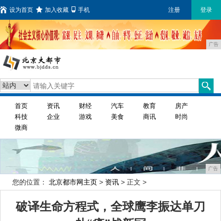
设为首页
加入收藏
手机
注册
登录
广告
首页
资讯
财经
汽车
教育
房产
科技
企业
游戏
美食
商讯
时尚
微商
广告
您的位置：
北京都市网主页
>
资讯
> 正文 >
破译生命方程式，全球鹰李振达单刀