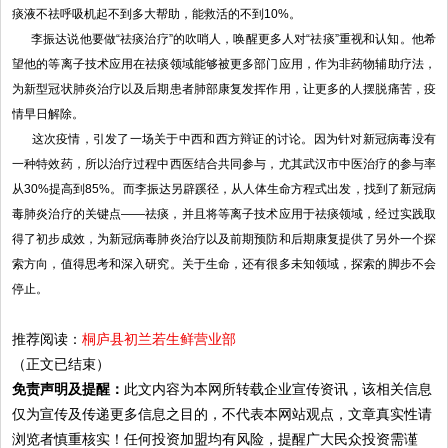
痰液不祛呼吸机起不到多大帮助，能救活的不到10%。
李振达说他要做“祛痰治疗”的吹哨人，唤醒更多人对“祛痰”重视和认知。他希
望他的等离子技术应用在祛痰领域能够被更多部门应用，作为非药物辅助疗法，
为新型冠状肺炎治疗以及后期患者肺部康复发挥作用，让更多的人摆脱痛苦，疫
情早日解除。
这次疫情，引发了一场关于中西和西方辩证的讨论。因为针对新冠病毒没有
一种特效药，所以治疗过程中西医结合共同参与，尤其武汉市中医治疗的参与率
从30%提高到85%。而李振达另辟蹊径，从人体生命方程式出发，找到了新冠病
毒肺炎治疗的关键点——祛痰，并且将等离子技术应用于祛痰领域，经过实践取
得了初步成效，为新冠病毒肺炎治疗以及前期预防和后期康复提供了另外一个探
索方向，值得思考和深入研究。关于生命，还有很多未知领域，探索的脚步不会
停止。
推荐阅读：
桐庐县初兰若生鲜营业部
（正文已结束）
免责声明及提醒：
此文内容为本网所转载企业宣传资讯，该相关信息
仅为宣传及传递更多信息之目的，不代表本网站观点，文章真实性请
浏览者慎重核实！任何投资加盟均有风险，提醒广大民众投资需谨