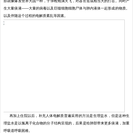
部就像爆发世界大战一样，子弹枪炮满天飞，对器官造成相当大的打击。同时产
生大量痰液——大量的病毒以及巨噬细胞细胞尸体与肺内液体一起形成的物质。
以及伴随这个过程的电解质紊乱等因素。
再加上住院以后，补充人体电解质普遍采用的方法是生理盐水，但是这种生
理盐水是以氯离子化合物的分子结构呈现的，后果是给肺部带来更多痰液，加重
呼吸道呼吸困难。