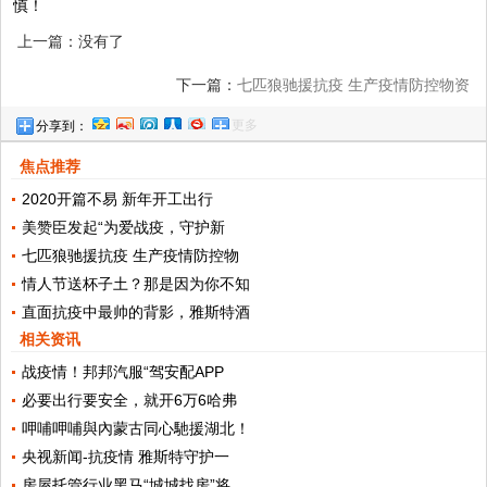
慎！
上一篇：没有了
下一篇：
七匹狼驰援抗疫 生产疫情防控物资
更多
分享到：
焦点推荐
2020开篇不易 新年开工出行
美赞臣发起“为爱战疫，守护新
七匹狼驰援抗疫 生产疫情防控物
情人节送杯子土？那是因为你不知
直面抗疫中最帅的背影，雅斯特酒
相关资讯
战疫情！邦邦汽服“驾安配APP
必要出行要安全，就开6万6哈弗
呷哺呷哺與內蒙古同心馳援湖北！
央视新闻-抗疫情 雅斯特守护一
房屋托管行业黑马“城城找房”将