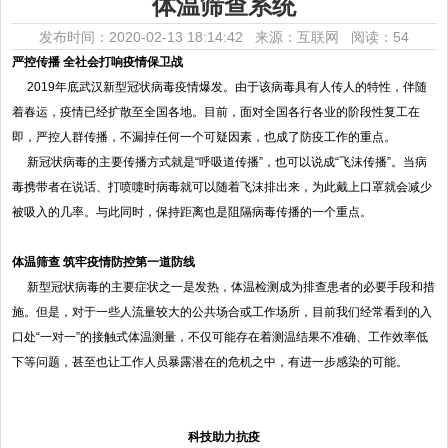
体温筛查系统
发布时间：2020-02-13 18:14:42 来源：互联网
阅读：54
严控传播 全社会打响疫情保卫战
2019年底武汉新型冠状病毒疫情爆发。由于该病毒具有人传人的特性，伴随
着春运，疫情已经扩散至全国各地。目前，面对全国各行各业的阶段性复工在
即，严控人群传播，不漏掉任何一个可疑因素，也成了防疫工作的重点。
新冠状病毒的主要传播方式就是“呼吸道传播”，也可以说成“飞沫传播”。当病
毒携带者在说话、打喷嚏时病毒就可以随着飞沫排出来，为此戴上口罩就会减少
被吸入的几率。与此同时，保持距离也是阻隔病毒传播的一个重点。
体温筛查 筑牢疫情防控第一道防线
新型冠状病毒的主要症状之一是发热，体温检测成为排查患者的必要手段和措
施。但是，对于一些人流量较大的公共场合或工作场所，目前我们经常看到的入
口处“一对一”的接触式体温测量，不仅可能存在着测温结果不准确、工作效率低
下等问题，甚至也让工作人员暴露潜在的危机之中，有进一步感染的可能。
科技助力抗疫