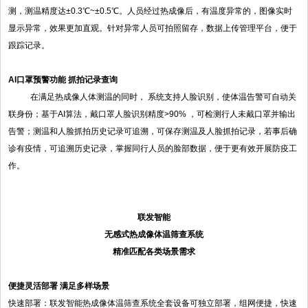
测，测温精度达±0.3℃~±0.5℃。人员经过热成像后，有温度异常的，图像实时
显示异常，效果更加直观。针对异常人员可拍照留存，数据上传管理平台，便于
跟踪记录。
AI口罩预警功能 抓拍记录查询
在满足热成像人体测温的同时， 系统支持人脸识别，使体温告警可自动关
联身份；基于AI算法，戴口罩人脸识别精度>90% ，可检测行人未戴口罩并输出
告警；测温和人脸抓拍历史记录可追溯，可保存测温及人脸抓拍记录，若事后确
诊有疫情，可追溯历史记录，掌握同行人员的脸部数据，便于更有效开展防疫工
作。
联发智能
无感式热成像体温筛查系统
精准匹配各类场景需求
便捷灵活部署 满足多样场景
快速部署：联发智能热成像体温筛查系统全套设备可独立部署，组网便捷，快速