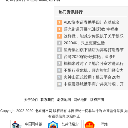
热门资讯排行
ABC资本证券携手四川点草成金
曙光街道开展“抵制邪教 幸福生
这样做，能减少你跟孩子关于娱乐
2020年，只是更懂生活
星野集团旗下酒店为宾客打造春节
台湾2020的乐坛惊艳，鱼条F
榻榻米过时了？地台卧室才是流行
不惧行业危机，顶吉智能门锁实力
火神山正式投用！根云平台20秒
中庚漫游城携手商户共克时艰，开
关于我们
-
联系我们
-
老版地图
-
网站地图
-
版权声明
Copyright.2002-2020
北京都市网
版权所有 本网拒绝一切非法行为 欢迎监督举报 如
有错误信息 欢迎纠正