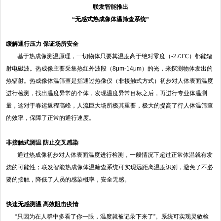
联发智能推出
“无感式热成像体温筛查系统”
缓解通行压力 保证场所安全
基于热成像测温原理，一切物体只要其温度高于绝对零度（-273℃）都能辐
射电磁波。热成像主要采集热红外波段（8μm-14μm）的光，来探测物体发出的
热辐射。热成像体温筛查是指通过热像仪（非接触式方式）初步对人体表面温度
进行检测，找出温度异常的个体，发现温度异常目标之后，再进行专业体温测
量，这对于春运返程高峰，人流巨大场所极其重要，极大的提高了行人体温筛查
的效率，保障了正常的通行速度。
非接触式测温 防止交叉感染
通过热成像初步对人体表面温度进行检测，一般情况下超过正常体温就有发
烧的可能性；联发智能热成像体温筛查系统可实现远距离温度识别，避免了不必
要的接触，降低了人员的感染概率，安全无感。
快速无感测温 高效阻击疫情
“只因为在人群中多看了你一眼，温度就被记录下来了”。系统可实现灵敏检