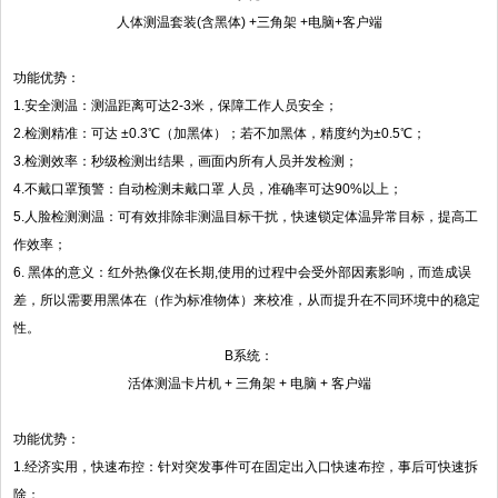
人体测温套装(含黑体) +三角架 +电脑+客户端
功能优势：
1.安全测温：测温距离可达2-3米，保障工作人员安全；
2.检测精准：可达 ±0.3℃（加黑体）；若不加黑体，精度约为±0.5℃；
3.检测效率：秒级检测出结果，画面内所有人员并发检测；
4.不戴口罩预警：自动检测未戴口罩 人员，准确率可达90%以上；
5.人脸检测测温：可有效排除非测温目标干扰，快速锁定体温异常目标，提高工
作效率；
6. 黑体的意义：红外热像仪在长期,使用的过程中会受外部因素影响，而造成误
差，所以需要用黑体在（作为标准物体）来校准，从而提升在不同环境中的稳定
性。
B系统：
活体测温卡片机 + 三角架 + 电脑 + 客户端
功能优势：
1.经济实用，快速布控：针对突发事件可在固定出入口快速布控，事后可快速拆
除；