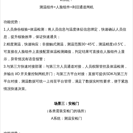
测温组件+人脸组件+利旧通道闸机
功能优势：
1.人员身份核验+体温检测：将人员信息与温度体征信息绑定，快速确认人员信
息，提升核验效率，保证快速通关；
2.精度测温，快速响应：非接触式测温，测温范围30~45℃，测温精度±0.5℃，
可直接在人脸组件上直接配置体温检测阈值，判定结果可直接在人脸组件上显
示，异常情况有语音报警；
3.与第三方快速对接部署：与第三方人员通道对接，人员权限管控及体温检测，
并输出 I/O 开关量控制闸机开门；与第三方平台对接：直接可提供SDK与第三方
平台对接，测温数据可统一上传至平台管理，满足了数据实时性要求，便于紧急
情况快速决策。
场景三：安检门
（各类需装安检门的场所）
A系统：测温安检门