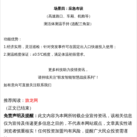
场景四：应急布设
（高速路口、车厢、机舱等）
测活体测温手持 (选配三角架）
功能优势：
1.经济实用，灵活巡检：针对突发事件可在固定出入口快速投入使用；
2.测温精度保证：±0.5℃精度，满足体温初筛需求。
更多科技助力疫情资讯，
请持续关注“联发智能智慧战疫系列”！
如有意向可直接关注联系我们
推荐阅读：
旗龙网
（正文已结束）
免责声明及提醒：
此文内容为本网所转载企业宣传资讯，该相关信息
仅为宣传及传递更多信息之目的，不代表本网站观点，文章真实性请
浏览者慎重核实！任何投资加盟均有风险，提醒广大民众投资需谨