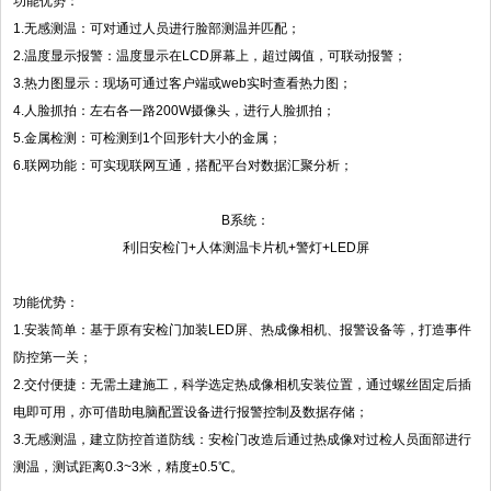
功能优势：
1.无感测温：可对通过人员进行脸部测温并匹配；
2.温度显示报警：温度显示在LCD屏幕上，超过阈值，可联动报警；
3.热力图显示：现场可通过客户端或web实时查看热力图；
4.人脸抓拍：左右各一路200W摄像头，进行人脸抓拍；
5.金属检测：可检测到1个回形针大小的金属；
6.联网功能：可实现联网互通，搭配平台对数据汇聚分析；
B系统：
利旧安检门+人体测温卡片机+警灯+LED屏
功能优势：
1.安装简单：基于原有安检门加装LED屏、热成像相机、报警设备等，打造事件
防控第一关；
2.交付便捷：无需土建施工，科学选定热成像相机安装位置，通过螺丝固定后插
电即可用，亦可借助电脑配置设备进行报警控制及数据存储；
3.无感测温，建立防控首道防线：安检门改造后通过热成像对过检人员面部进行
测温，测试距离0.3~3米，精度±0.5℃。