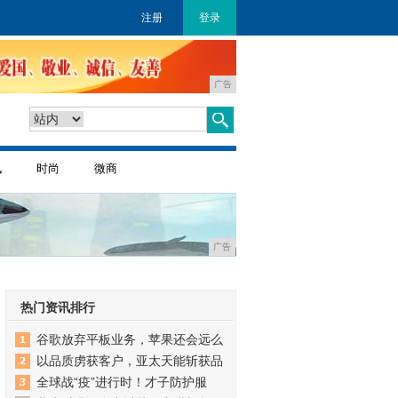
注册
登录
广告
讯
时尚
微商
广告
热门资讯排行
谷歌放弃平板业务，苹果还会远么
以品质虏获客户，亚太天能斩获品
全球战“疫”进行时！才子防护服