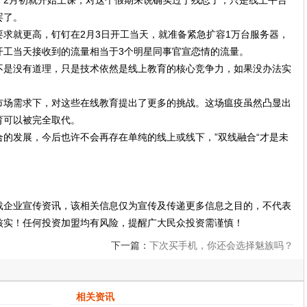
，2月初就开始上课，对这个假期来说确实过于残忍了，只是线上平台
罢了。
求就更高，钉钉在2月3日开工当天，就准备紧急扩容1万台服务器，
开工当天接收到的流量相当于3个明星同事官宣恋情的流量。
不是没有道理，只是技术依然是线上教育的核心竞争力，如果没办法实
。
市场需求下，对这些在线教育提出了更多的挑战。这场瘟疫虽然凸显出
育可以被完全取代。
的发展，今后也许不会再存在单纯的线上或线下，”双线融合“才是未
载企业宣传资讯，该相关信息仅为宣传及传递更多信息之目的，不代表
核实！任何投资加盟均有风险，提醒广大民众投资需谨慎！
下一篇：
下次买手机，你还会选择魅族吗？
6年“老魅友”说出心里话
相关资讯