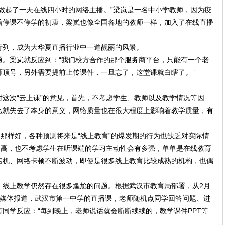
做起了一天在线四小时的网络主播。”梁岚是一名中小学教师，因为疫
着停课不停学的初衷，梁岚也像全国各地的教师一样，加入了在线直播
行列，成为大华夏直播行业中一道靓丽的风景。
题。梁岚就反应到：“我们校方合作的那个服务商平台，只能有一个老
师顶号，另外需要提前上传课件，一旦忘了，这堂课就白瞎了。”
这次“云上课”的意见，首先，不考虑学生、教师以及教学情况等因
么就失去了本身的意义，网络质量也在很大程度上影响着教学质量，有
的那样好，各种预测将来是“线上教育”的爆发期的行为也缺乏对实际情
多高，也不考虑学生在听课端的学习主动性会有多强，单单是在线教育
宕机、网络卡顿不断波动，即使是很多线上教育比较成熟的机构，也偶
，线上教学仍然存在很多尴尬的问题。根据武汉市教育局部署，从2月
据媒体报道，武汉市第一中学的直播课，老师随机点同学回答问题、进
同学反应：“每到晚上，老师说话就会断断续续的，教学课件PPT等