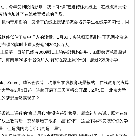
欲动，今年受到疫情影响，线下“补课”被迫转移到线上，在线教育无论
疫情也加速了在线教育模式的普及。
训机构带来影响，疫情下的线上授课形态会培养学生在线学习习惯，同
软件低估了集中涌入的流量。1月30，央视频联系到学而思网校洽谈
每节课的实时上课人数达到200多万人。
线上招募，目前已经有300家以上的头部机构进驻，加盟教师总量超过
、河南等20多个省份加入“钉钉在家上课”计划，超过2万所小学、
。
nk、Zoom、腾讯会议等，均推出在线教育场景模式，在线教育的火爆
大学在2月3日起，连续开启了三天直播公开课，2月5日，北京大学
大的梦想居然实现了？
设线上课程的“良苦用心”并没有得到接受。就拿钉钉来说，原本在各
线上教育后，突然暴增了很多一星“好评”，这些不得不安装钉钉的学
星，但是我的内心给出的是十星“。