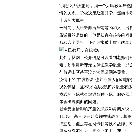
“我怎么都没想到，我一个人民教师居然
情的关系，学校决定延迟开学。然而本
上课的大军中。
一时间，人民教师浩浩荡荡的加入主播
虽说目的是好的，但是却存在很多的问
师和六个学生，还会经常被上错号的老
此外，从网上公开信息可以看到老师们对
素，如果讲新课无法保证教学质量，那
些偏远山区甚至没办法保证网络覆盖。
疫情下的“在线授课”也并不像人们幻想
况的评估。且不说“在线授课”的质量有
模式的问题就会遭遇各种问题。服务器
尔会出现类似的问题。
就拿受疫情影响严重的武汉和黄冈来说
1日起，高三便开始实施在线教学，根
行互动，但是存在网卡顿等技术故障。有
偶尔分享不出去，完全比不上上课。”