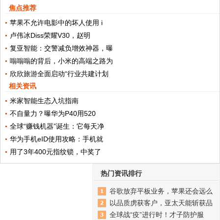
焦点推荐
苹果不允许电影中的坏人使用 i
卢伟冰Diss荣耀V30，赵明
复亚智能：交警减负增效神器，曝
嗡嗡嗡的背后，小米的高端之路为
欣欣旅游全面启动“行业共建计划
相关资讯
米家智能生态入坑指南
不自量力？曝华为P40用520
全球“赚钱机器”诞生：它每天净
华为手机eID使用攻略：手机就
用了3年400元指纹锁，中奖了
热门资讯排行
谷歌放弃平板业务，苹果还会远么
以品质虏获客户，亚太天能斩获品
全球战“疫”进行时！才子防护服