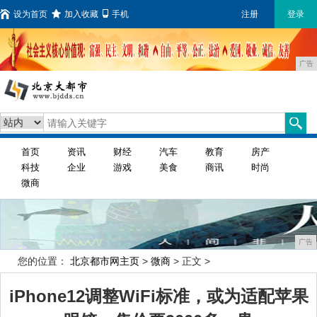
设为首页
加入收藏
手机
注册
登录
广告
首页
资讯
财经
汽车
教育
房产
科技
企业
游戏
美食
商讯
时尚
微商
广告
您的位置：
北京都市网主页
>
微商
> 正文 >
iPhone12调整WiFi标准，或为适配苹果