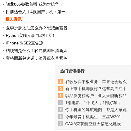
骁龙865参数首曝,或为对抗华
目前适合入手4款国产手机：第一
相关资讯
夏季护肤太油怎么办？想把面霜省
Python实现人事自动打卡！
iPhone 9/SE2宣告凉
桔梗裙是什么？轻易就凹出清新风
宝格丽新包速递，浪漫薰衣草紫色
热门资讯排行
谷歌放弃平板业务，苹果还会远么
新上市手机哪款好？这些高关注手
以品质虏获客户，亚太天能斩获品
1部电影，1个飞人，1部好车，
你手机里的导航地图，都是人家跑
今年最贵手机诞生！三星W201
CAXA荣获航空航天信息化建设