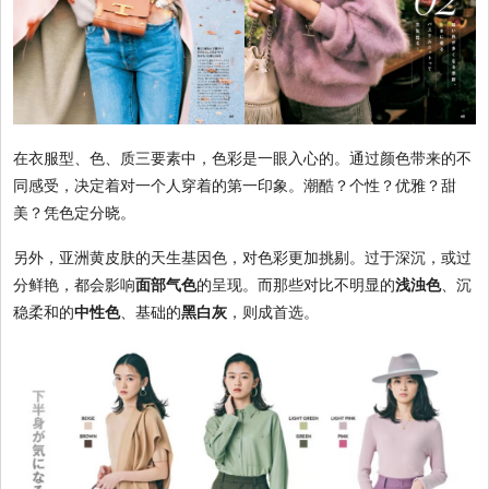
在衣服型、色、质三要素中，色彩是一眼入心的。通过颜色带来的不
同感受，决定着对一个人穿着的第一印象。潮酷？个性？优雅？甜
美？凭色定分晓。
另外，亚洲黄皮肤的天生基因色，对色彩更加挑剔。过于深沉，或过
分鲜艳，都会影响
面部气色
的呈现。而那些对比不明显的
浅浊色
、沉
稳柔和的
中性色
、基础的
黑白灰
，则成首选。