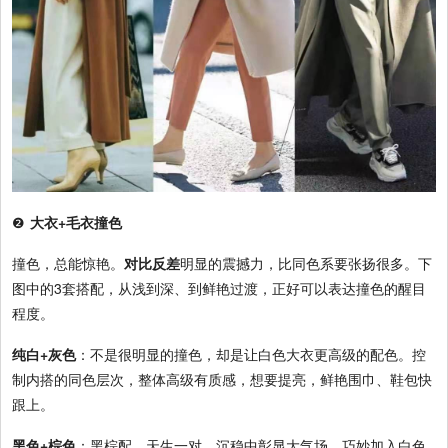
❷
大衣+毛衣撞色
撞色，总能惊艳。
对比反差
明显的震撼力，比同色系要张扬很多。下
图中的3套搭配，从浅到深、到鲜艳过渡，正好可以表达撞色的醒目
程度。
纯白+灰色
：不是很明显的撞色，却是让白色大衣更高级的配色。控
制内搭的同色层次，整体高级有质感，想要提亮，鲜艳围巾、鞋包快
跟上。
黑色+棕色
：黑棕配，天生一对，沉稳中彰显大气场。巧妙加入白色