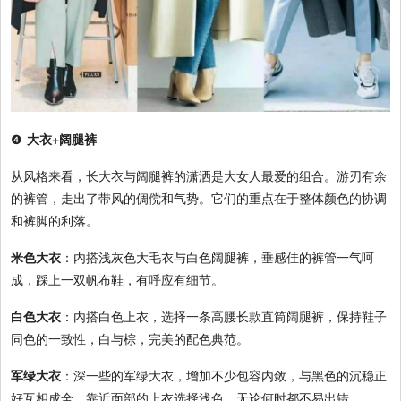
❹
大衣+阔腿裤
从风格来看，长大衣与阔腿裤的潇洒是大女人最爱的组合。游刃有余
的裤管，走出了带风的倜傥和气势。它们的重点在于整体颜色的协调
和裤脚的利落。
米色大衣
：内搭浅灰色大毛衣与白色阔腿裤，垂感佳的裤管一气呵
成，踩上一双帆布鞋，有呼应有细节。
白色大衣
：内搭白色上衣，选择一条高腰长款直筒阔腿裤，保持鞋子
同色的一致性，白与棕，完美的配色典范。
军绿大衣
：深一些的军绿大衣，增加不少包容内敛，与黑色的沉稳正
好互相成全。靠近面部的上衣选择浅色，无论何时都不易出错。