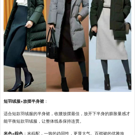
短羽绒服+放摆半身裙
：
适合短款羽绒服的半身裙，收腰放摆最佳，放开下半身的膨胀量感才
能平衡短款羽绒服，让整体线条保持连贯。
米色+棕色
：米棕配，一致的趋同性，更显大气。百褶裙的优雅放