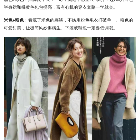
半身裙和橘黄色包包提亮，富有心机的穿衣套路一学就会。
米色+粉色
：看腻了米色的寡淡，不妨用粉色毛衣打破单一。粉色的
可爱甜美，让极简风妙趣横生。下装或鞋包一定要低调哦。