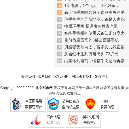
1部电影，1个飞人，1部好车，
新上市手机哪款好？这些高关注手
你手机里的导航地图，都是人家跑
摸黑玩手机 易诱发急性青光眼
智能手机维护使用必备知识分享之
目前热度最高的5部曲面屏手机，
贝嫂强势如向太，富家女儿媳密集
从当红小生到流落街头,73岁无
由实体到电商，恒都牛肉总能再接
关于我们
-
联系我们
-
XML地图
-
网站地图
TXT
-
版权声明
Copyright.2002-2020
北京都市网
版权所有 本网拒绝一切非法行为 欢迎监督举报 如
有错误信息 欢迎纠正