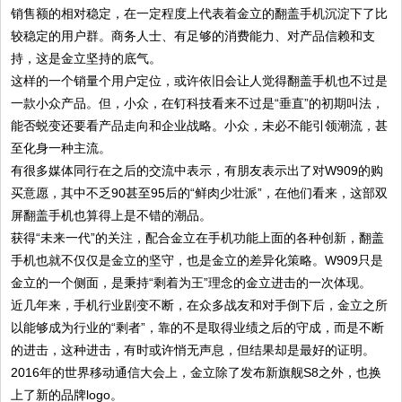
销售额的相对稳定，在一定程度上代表着金立的翻盖手机沉淀下了比
较稳定的用户群。商务人士、有足够的消费能力、对产品信赖和支
持，这是金立坚持的底气。
这样的一个销量个用户定位，或许依旧会让人觉得翻盖手机也不过是
一款小众产品。但，小众，在钉科技看来不过是“垂直”的初期叫法，
能否蜕变还要看产品走向和企业战略。小众，未必不能引领潮流，甚
至化身一种主流。
有很多媒体同行在之后的交流中表示，有朋友表示出了对W909的购
买意愿，其中不乏90甚至95后的“鲜肉少壮派”，在他们看来，这部双
屏翻盖手机也算得上是不错的潮品。
获得“未来一代”的关注，配合金立在手机功能上面的各种创新，翻盖
手机也就不仅仅是金立的坚守，也是金立的差异化策略。W909只是
金立的一个侧面，是秉持“剩着为王”理念的金立进击的一次体现。
近几年来，手机行业剧变不断，在众多战友和对手倒下后，金立之所
以能够成为行业的“剩者”，靠的不是取得业绩之后的守成，而是不断
的进击，这种进击，有时或许悄无声息，但结果却是最好的证明。
2016年的世界移动通信大会上，金立除了发布新旗舰S8之外，也换
上了新的品牌logo。