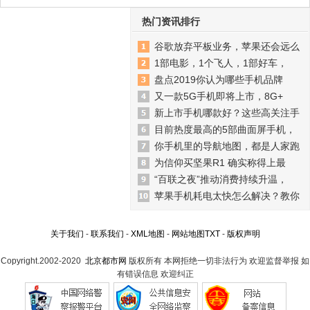
热门资讯排行
谷歌放弃平板业务，苹果还会远么
1部电影，1个飞人，1部好车，
盘点2019你认为哪些手机品牌
又一款5G手机即将上市，8G+
新上市手机哪款好？这些高关注手
目前热度最高的5部曲面屏手机，
你手机里的导航地图，都是人家跑
为信仰买坚果R1 确实称得上最
“百联之夜”推动消费持续升温，
苹果手机耗电太快怎么解决？教你
关于我们
-
联系我们
-
XML地图
-
网站地图
TXT
-
版权声明
Copyright.2002-2020
北京都市网
版权所有 本网拒绝一切非法行为 欢迎监督举报 如
有错误信息 欢迎纠正