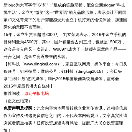
新logo为大写字母“G”和“：”组成的笑脸形状，配合全新slogan“科技
悦生活”，金立将“微笑”这一“世界语”融入品牌形象，表示会让不同国
家和文化背景下的用户都能感受到金立手机打来的愉悦体验，加速国
际化的意图不言而喻。
15年，金立出货量超过3000万，刘立荣则表示，2016年金立手机的
目标销量为4500万，其中，国外销量要占到三成，也就是1500万，
这会是金立的又一次进击。W909也成为了一款颇有寓意的产品——
开合之间，是金立竞逐未来的从容。
【钉科技（www.dingkeji.com），家庭互联网第一媒体平台；今日头
条账号：钉科技网；微信公号：钉科技（dingkeji2015）；今日头
条“百群计划”签约媒体，腾讯2015年度最佳新锐自媒体，蓝莓会
2015年度最具潜力自媒体】
推荐阅读：
原到平板电脑
（正文已结束）
免责声明及提醒：
此文内容为本网所转载企业宣传资讯，该相关信息
仅为宣传及传递更多信息之目的，不代表本网站观点，文章真实性请
浏览者慎重核实！任何投资加盟均有风险，提醒广大民众投资需谨
慎！