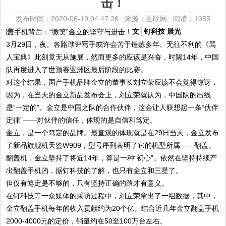
击！
发布时间：2020-06-19 04:47:26 来源：互联网
阅读：1055
文│钉科技 晨光
3月29日，夜。各路球评写手或许会苦于锤炼多年、无往不利的《骂
人宝典》此刻竟无从施展，然而更多的应该是兴奋，时隔14年，中国
队再度进入了世预赛亚洲区最后阶段的比赛。
对这个结果，国产手机品牌金立的董事长刘立荣应该不会觉得惊讶，
因为，在当天的金立新品发布会上，刘立荣就认为，中国队的出线
是“一定的”。金立是中国之队的合作伙伴，这会让人联想起一条“伙伴
定律”——对伙伴的信任，体现的是自信和笃定。
金立，是一个笃定的品牌。最直观的体现就是在29日当天，金立发布
了新品旗舰机天鉴W909，型号序列表明了它的机型所属——翻盖。
翻盖机，金立坚持了将近14年，算是一种“初心”。依然在坚持持续产
出翻盖手机的，据钉科技的了解，也只有金立和三星了。
但仅有笃定是不够的，只有坚持正确的路才有意义。
在钉科技等一众媒体的采访过程中，刘立荣拿出了一组数据，其中，
金立翻盖手机每年的收入贡献约为20个亿。结合近几年金立翻盖手机
2000-4000元的定价，销量约在50至100万台左右。