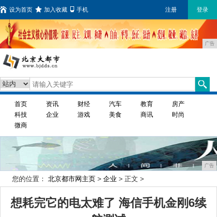
设为首页
加入收藏
手机
注册
登录
广告
首页
资讯
财经
汽车
教育
房产
科技
企业
游戏
美食
商讯
时尚
微商
广告
您的位置：
北京都市网主页
>
企业
> 正文 >
想耗完它的电太难了 海信手机金刚6续