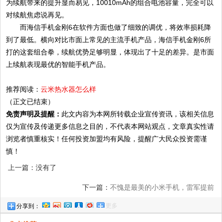
为续航带来的提升显而易见，10010mAh的组合电池容量，完全可以
对续航焦虑说再见。
而海信手机金刚6在软件方面也做了细致的调优，将效率损耗降
到了最低。横向对比市面上常见的主流手机产品，海信手机金刚6所
打的这套组合拳，续航优势足够明显，体现出了十足的差异。是市面
上续航表现最优的智能手机产品。
推荐阅读：
云米热水器怎么样
（正文已结束）
免责声明及提醒：
此文内容为本网所转载企业宣传资讯，该相关信息
仅为宣传及传递更多信息之目的，不代表本网站观点，文章真实性请
浏览者慎重核实！任何投资加盟均有风险，提醒广大民众投资需谨
慎！
上一篇：没有了
下一篇：
不愧是最美的小米手机，雷军提前
更多
分享到：
放出小米9真机图