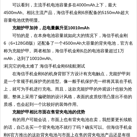
可以看到，主流手机电池容量多在4000mAh上下，最大
4500mAh。相比主流产品，海信手机金刚6所配备的5150mAh超大
容量电池优势明显。
充能护甲加持，总电量飙升至10010mAh
可怕的是，在本身电池容量就如此大的情况下，海信手机金刚
6（6+128GB版）还配备了一个4500mAh大容量的背夹电池，官方名
称为充能护甲。两者相加，海信手机金刚6总的电池容量超过1万
mAh，达到了10010mAh。
在海信手机金刚6的机身背部下方设计有充电触点，充能护甲则
是一个常规手机保护壳的造型。像一般手机保护壳一样将其装在手机
上，就可为手机进行充电。而且，这款充能护甲的外观设计也较为抢
眼。整体上采用了偏硬朗的设计风格，表面的皮质纹理凸显出不俗的
质感，也会起到一个比较好的装饰作用。
充能护甲相比市面在售背夹电池的优势
有的用户可能会说，市面上也有背夹电池在卖，我想要更长续航
的话，自己去买一个背夹电池不就行了吗？确实可以。但海信手机金
刚6官方推出的这款背夹电池与市面上在售的背夹电池产品还是有很