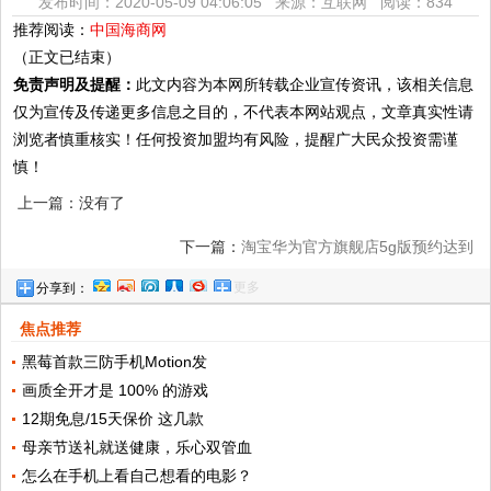
发布时间：2020-05-09 04:06:05 来源：互联网
阅读：834
推荐阅读：
中国海商网
（正文已结束）
免责声明及提醒：
此文内容为本网所转载企业宣传资讯，该相关信息
仅为宣传及传递更多信息之目的，不代表本网站观点，文章真实性请
浏览者慎重核实！任何投资加盟均有风险，提醒广大民众投资需谨
慎！
上一篇：没有了
下一篇：
淘宝华为官方旗舰店5g版预约达到
更多
分享到：
数万，看来大家都很喜欢
焦点推荐
黑莓首款三防手机Motion发
画质全开才是 100% 的游戏
12期免息/15天保价 这几款
母亲节送礼就送健康，乐心双管血
怎么在手机上看自己想看的电影？