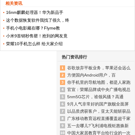
相关资讯
16nm麒麟处理器！华为新品手
这个数据恢复软件我找了很久，终
手机小电影藏在哪？Flyme教
小米9首销秒售罄！抢到的网友竟
荣耀10手机怎么样 给大家介绍
热门资讯排行
谷歌放弃平板业务，苹果还会远么
方便国内Android用户，百
你手机里的导航地图，都是人家跑
官宣：荣耀品牌成中央广播电视总
5nm5G芯片，谁领风骚？高通
9月人气非常好的国产旗舰全面屏
以品质虏获客户，亚太天能斩获品
广东移动教育远程直播覆盖超千家
五一去哪儿?飞利浦电视钜惠焕新
中国大家居教育平台给行业的一次