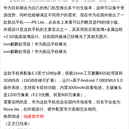
发布时间：2020-05-06 04:37:06 来源：互联网
阅读：1511
华为目前都会为自己的热门机型推出多个衍生版本，这样可以集中资
源优势，同时也能够满足不同用户的需求。现在华为在国外
推出了一
款新品手机——P8 Lite，从命名上来看可以判断其是P8的缩小版。
外观设计是这款手机的主要卖点之一，其采用前后双玻璃+金属边框
+2.5D弧面玻璃设计。目前国外媒体已经曝光了其相关图片。
这款手机将配备5.2英寸1080p屏，搭载16nm工艺麒麟655处理器和
3GB内存（16GB存储可扩展），运行=基于Android 7.0的EMUI 5.0
操作系统，支持双卡双待功能，内置3000mAh容量电池，主摄像头
是1200万像素（F2.0光圈、前置800万像素）。
需要说明的是，华为这款手机也会在国内市场发售，但名字会改为
Nova lite，在外观设计、硬件配置等方面都完全相同。
推荐阅读：
福建都市网
（正文已结束）