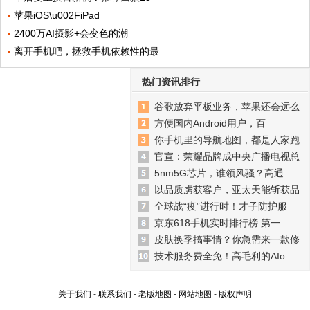
苹果iOS\u002FiPad
2400万AI摄影+会变色的潮
离开手机吧，拯救手机依赖性的最
热门资讯排行
谷歌放弃平板业务，苹果还会远么
方便国内Android用户，百
你手机里的导航地图，都是人家跑
官宣：荣耀品牌成中央广播电视总
5nm5G芯片，谁领风骚？高通
以品质虏获客户，亚太天能斩获品
全球战“疫”进行时！才子防护服
京东618手机实时排行榜 第一
皮肤换季搞事情？你急需来一款修
技术服务费全免！高毛利的AIo
关于我们
-
联系我们
-
老版地图
-
网站地图
-
版权声明