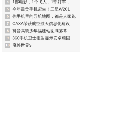
1部电影，1个飞人，1部好车，
今年最贵手机诞生！三星W201
你手机里的导航地图，都是人家跑
CAXA荣获航空航天信息化建设
抖音高调少年福建站圆满落幕
360手机卫士报告显示安卓顽固
魔兽世界9