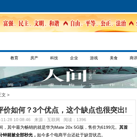
教育
房产
科技
企业
游戏
美食
商
正文 >
评价如何？3个优点，这个缺点也很突出!
11-28 10:08:46 来源：互联网
阅读：1396
其中最为畅销的就是华为Mate 20x 5G版，售价为6199元。
其首
1分钟就被全部秒光，
如今多个电商平台还处于缺货状态。