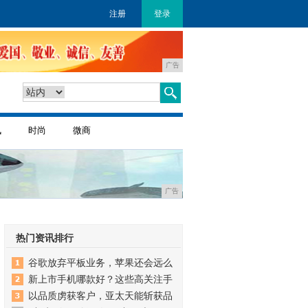
注册
登录
广告
讯
时尚
微商
广告
热门资讯排行
谷歌放弃平板业务，苹果还会远么
新上市手机哪款好？这些高关注手
以品质虏获客户，亚太天能斩获品