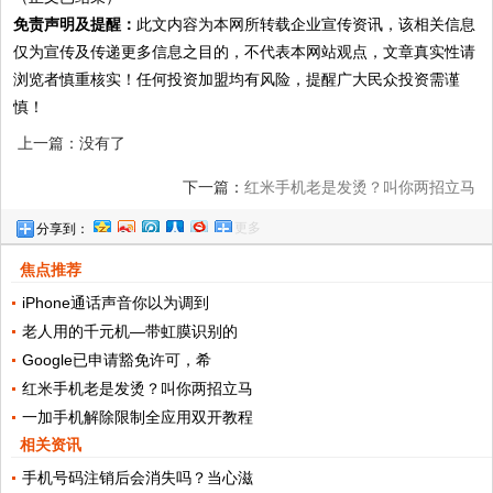
免责声明及提醒：
此文内容为本网所转载企业宣传资讯，该相关信息
仅为宣传及传递更多信息之目的，不代表本网站观点，文章真实性请
浏览者慎重核实！任何投资加盟均有风险，提醒广大民众投资需谨
慎！
上一篇：没有了
下一篇：
红米手机老是发烫？叫你两招立马
更多
分享到：
不烫手
焦点推荐
iPhone通话声音你以为调到
老人用的千元机—带虹膜识别的
Google已申请豁免许可，希
红米手机老是发烫？叫你两招立马
一加手机解除限制全应用双开教程
相关资讯
手机号码注销后会消失吗？当心滋