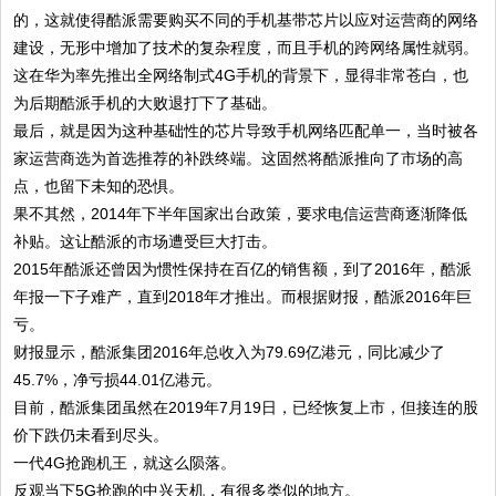
的，这就使得酷派需要购买不同的手机基带芯片以应对运营商的网络
建设，无形中增加了技术的复杂程度，而且手机的跨网络属性就弱。
这在华为率先推出全网络制式4G手机的背景下，显得非常苍白，也
为后期酷派手机的大败退打下了基础。
最后，就是因为这种基础性的芯片导致手机网络匹配单一，当时被各
家运营商选为首选推荐的补跌终端。这固然将酷派推向了市场的高
点，也留下未知的恐惧。
果不其然，2014年下半年国家出台政策，要求电信运营商逐渐降低
补贴。这让酷派的市场遭受巨大打击。
2015年酷派还曾因为惯性保持在百亿的销售额，到了2016年，酷派
年报一下子难产，直到2018年才推出。而根据财报，酷派2016年巨
亏。
财报显示，酷派集团2016年总收入为79.69亿港元，同比减少了
45.7%，净亏损44.01亿港元。
目前，酷派集团虽然在2019年7月19日，已经恢复上市，但接连的股
价下跌仍未看到尽头。
一代4G抢跑机王，就这么陨落。
反观当下5G抢跑的中兴天机，有很多类似的地方。