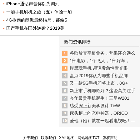
iPhone通话声音你以为调到
一加手机刷机之旅（五）体验一加
4G抢跑的酷派最终结局，能给5
国产手机在国外逆袭？2019美
热门资讯排行
谷歌放弃平板业务，苹果还会远么
1部电影，1个飞人，1部好车，
摸黑玩手机 易诱发急性青光眼
盘点2019你认为哪些手机品牌
又一款5G手机即将上市，8G+
新上市手机哪款好？这些高关注手
今年最贵手机诞生！三星W201
感受腕上新美学设计 TicW
床头柜上的充电神器，ORICO
爱他（她）就在一起看电视吧！—
关于我们
-
联系我们
-
XML地图
-
网站地图
TXT
-
版权声明