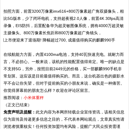
拍照方面，前置3200万像素imx616+800万像素超广角双摄像头，相
比5G版本，少了闭环电机，支持超夜视2.0人像，前置4K 30fps高清
录像，EIS防抖，后置配备华为超灵敏图像系统，拥有4000万超灵敏
主摄像头、800万像素长焦距和800万像素超广角镜头，
在续航能力方面，内置4100ma电池，支持40瓦快速充电。就耐力而
言，不必担心。一般来说，该机的性能配置值得肯定。唯一的缺点是
不支持5G，另外，按照目前2449元的价格，买一部麒麟990手机非
常划算。这应该是目前最值得购买的。而且，这台机器出色的摄影水
平不会让你失望，但对于提前购买的小朋友来说，确实是一种痛苦。
你觉得屏幕前的朋友怎么样？欢迎在评论区留言。
推荐阅读：
小米体重秤
（正文已结束）
免责声明及提醒：
此文内容为本网所转载企业宣传资讯，该相关信息
仅为宣传及传递更多信息之目的，不代表本网站观点，文章真实性请
浏览者慎重核实！任何投资加盟均有风险，提醒广大民众投资需谨