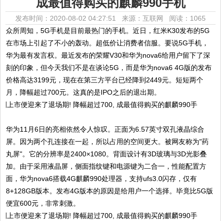
成最值得购买的麒麟990手机
发布时间：2020-08-02 04:27:51 来源：互联网
阅读：1065
众所周知，5G手机是目前最热门的手机。近日，红米K30发布的5G
在市场上引起了不小的轰动。超低价让消费者信服。要说5G手机，
华为最有发言权。最近发布的荣耀V30和华为nova6给用户留下了深
刻的印象，但今天我们不是在谈论5G，而是华为nova6 4G版的发布
价格高达3199元，现在在第三方平台已经降到2449元。短短两个
月，降幅超过700元。这真的是IPO之后的退出期。
华为11月6日的亮相依然令人惊叹。正面为6.57英寸双孔液晶综合
屏。因为两个孔连接在一起，所以占用的空间更大。被网友称为"药
丸屏"。它的分辨率是2400×1080。背面设计有3D玻璃与3D光影叠
加。由于采用液晶屏，侧面指纹键和电源键为二合一，性能配置方
面，华为nova6搭载4G麒麟990处理器，支持ufs3.0闪存，仅有
8+128GB版本。发布4G版本的原因是给用户一个选择。毕竟比5G版
便宜600元，非常刺激。