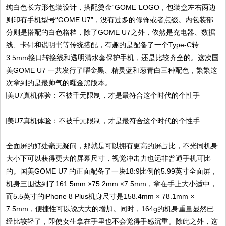
纯白色长方形包装设计，搭配烫金“GOME”LOGO，包装盒左右两边
则印有手机型号“GOME U7”，没有过多的修饰或者点缀。内包装部
分则是搭配的白色格档，除了GOME U7之外，依然是充电器、数据
线、卡针和说明书等传统搭配，有趣的是配备了一个Type-C转
3.5mm接口转接线和透明清水套保护手机，还是比较齐全的。这次国
美GOME U7 一共发行了曜金黑、精灵蓝和葱青白三种配色，繁繁这
次拿到的是最帅气的曜金黑版本。
全面屏的好处毫无疑问，那就是可以拥有更高的屏占比，不光同机身
大小下可以获得更大的屏幕尺寸，视觉冲击力也远非普通手机可比
的。国美GOME U7 的正面配备了一块18:9比例的5.99英寸全面屏，
机身三围达到了161.5mm ×75.2mm ×7.5mm，拿在手上大小适中，
而5.5英寸的iPhone 8 Plus机身尺寸是158.4mm × 78.1mm ×
7.5mm，便捷性可以说大大的增加。同时，164g的机身重量显然已
经比较轻了，即使女生拿在手里也不会觉得手感沉重。除此之外，这