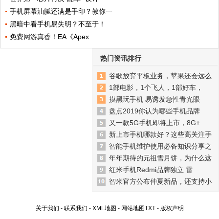
手机屏幕油腻还满是手印？教你一
黑暗中看手机易失明？不至于！
免费网游真香！EA《Apex
热门资讯排行
谷歌放弃平板业务，苹果还会远么
1部电影，1个飞人，1部好车，
摸黑玩手机 易诱发急性青光眼
盘点2019你认为哪些手机品牌
又一款5G手机即将上市，8G+
新上市手机哪款好？这些高关注手
智能手机维护使用必备知识分享之
年年期待的元祖雪月饼，为什么这
红米手机Redmi品牌独立 雷
智米官方公布仲夏新品，还支持小
关于我们
-
联系我们
-
XML地图
-
网站地图
TXT
-
版权声明