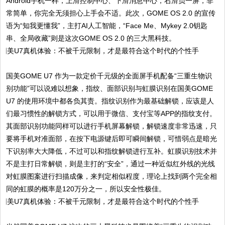
Android手机一样，上滑控制中心、下滑消息中心，右滑负一屏，非
常简单，你完全无须担心上手会不适。此次，GOME OS 2.0 的宣传
语为“知我更懂我”，主打AI人工智能，“Face Me、Mykey 2.0钥匙
串、全局收藏”则是这次GOME OS 2.0 的三大黑科技。
国美GOME U7 作为一款定价千元级的全面屏手机配备“三重生物识
别功能”可以说难以想象，指纹、面部识别与虹膜识别在国美GOME
U7 的使用环境中都各负其责。指纹识别作为最基础解锁，应该是人
们最习惯性的解锁方式，可以用于微信、支付宝等APP的指纹支付。
其面部识别功能同样可以进行手机屏幕解锁，解锁速度非常迅速，只
要将手机对准面部，在按下电源键后即可瞬间解锁，可惜弱点是暗光
下识别率大大降低，不过可以和指纹解锁进行互补。虹膜识别技术并
不是主打日常解锁，则是主打的“安全”，通过一种近似红外线的光线
对虹膜图案进行扫描成像，来判定相似程度，理论上找到两个完全相
同的虹膜的概率是120万分之一，所以安全性极佳。