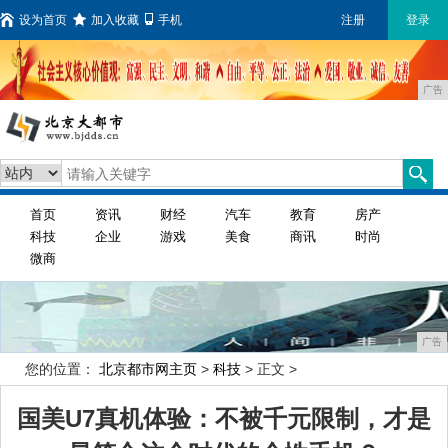
设为首页
加入收藏
手机
注册
登录
广告
首页
资讯
财经
汽车
教育
房产
科技
企业
游戏
美食
商讯
时尚
微商
广告
您的位置：
北京都市网主页
>
科技
> 正文 >
国美U7真机体验：不被千元限制，才是