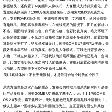
素摄镜头，还内置了AI美颜和人像模式，人像模式支持背景虚化。后
置主镜头则采用了1300万像素主摄像头，选用索尼IMX258感光元
件，支持PDAF相位对焦，更拥有超级夜景、文档修复、延时摄影等
有趣玩法。我们再来看看样张，在光线充足的情况下，图片的解析力
不错，画面细节保留出色，白平衡准确，色彩比较真实，暗光环境下
还是需要加强的，不光这个价格档位的机器差不多都这样。前置自拍
算是这次主打了，毕竟是双摄设计，国美GOME U7拥有7级美颜，美
颜效果非常不错，颇为真实。特别是人像模式，可以进行背景虚化，
人物一下就立体起来了。不过我认为拍照界面的逻辑性还是有一定问
题，比如功能切换人像之间转入前摄像头，转换到后置必须先滑倒照
片功能，希望国美下次OTA更新可以解决。
系统方面也是这次产品的重点，发布会的时候介绍系统的时间可是要
比产品多得多，国美GOME U7 搭载了基于Android 7.1.1的GOME
OS 2.0系统，扁平化设计，无论是配色还是图标都是以小清新为主，
默认主题APP图标多以圆形和圆矩形为主。交互逻辑方面也和其他