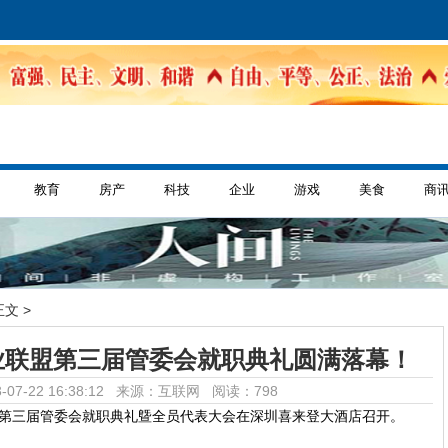
教育
房产
科技
企业
游戏
美食
商
正文 >
业联盟第三届管委会就职典礼圆满落幕！
-07-22 16:38:12 来源：互联网
阅读：798
业联盟第三届管委会就职典礼曁全员代表大会在深圳喜来登大酒店召开。