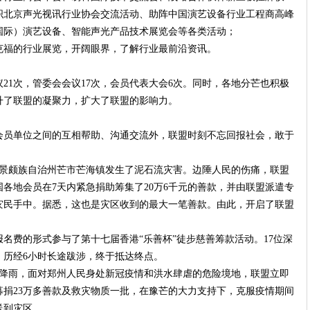
织北京声光视讯行业协会交流活动、助阵中国演艺设备行业工程商高峰
国际）演艺设备、智能声光产品技术展览会等各类活动；
克福的行业展览，开阔眼界，了解行业最前沿资讯。
21次，管委会会议17次，会员代表大会6次。同时，各地分芒也积极
升了联盟的凝聚力，扩大了联盟的影响力。
会员单位之间的互相帮助、沟通交流外，联盟时刻不忘回报社会，敢于
宏傣族景颇族自治州芒市芒海镇发生了泥石流灾害。边陲人民的伤痛，联盟
各地会员在7天内紧急捐助筹集了20万6千元的善款，并由联盟派遣专
灾民手中。据悉，这也是灾区收到的最大一笔善款。由此，开启了联盟
捐助报名费的形式参与了第十七届香港“乐善杯”徒步慈善筹款活动。17位深
，历经6小时长途跋涉，终于抵达终点。
极端强降雨，面对郑州人民身处新冠疫情和洪水肆虐的危险境地，联盟立即
捐23万多善款及救灾物质一批，在豫芒的大力支持下，克服疫情期间
送到灾区。