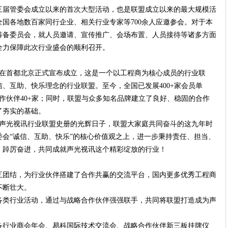
三届管委会成立以来的首次大型活动，也是联盟成立以来的最大规模活
国各地数百家同行企业、相关行业专家等700余人应邀参会。对于本
筹备委员会，就人员邀请、宣传推广、会场布置、人员接待等诸多方面
全力保障此次行业盛会的顺利召开。
业联盟在首都北京正式宣布成立，这是一个以工程商为核心成员的行业联
、互助、快乐理念的行业联盟。至今，全国已发展400+家会员单
合作伙伴40+家；同时，联盟与众多知名品牌建立了良好、稳固的合作
了夯实的基础。
得载入声光视讯行业联盟史册的光辉日子，联盟大家庭共同奋斗的这九年时
会“诚信、互助、快乐”的核心价值观之上，进一步秉持责任、担当、
，踔厉奋进，共同成就声光视讯这个精彩绽放的行业！
互团结，为行业伙伴搭建了合作共赢的交流平台，国内更多优秀工程商
不断壮大。
各类行业活动，通过与战略合作伙伴强强联手，共同将联盟打造成为声
备行业商会年会、易科国际技术交流会、战略合作伙伴新三板挂牌仪