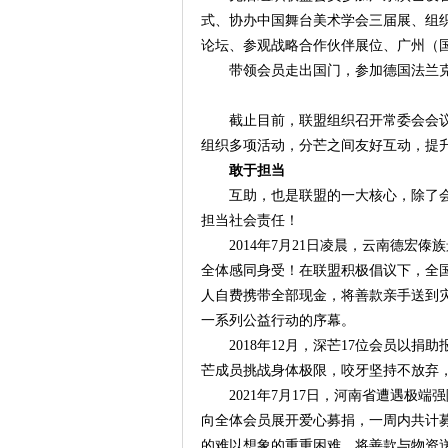
式、协办中国舞台美术学会三届展、组
论坛、参观战略合作伙伴展位、广州（
带领会员走出国门，参加德国法兰
截止目前，联盟组织召开常委会会议
组织多项活动，分芒之间友好互动，提
敢于担当
互助，也是联盟的一大核心，除了
担当社会责任！
2014年7月21日凌晨，云南德
全体感同身受！在联盟积极倡议下，全国
人自费携带全部现金，将善款亲手送到
一系列公益行动的序幕。
2018年12月，深芒17位会员以
芒成员挑战身体极限，咬牙坚持不放弃
2021年7月17日，河南省遭遇
向全体会员展开爱心募捐，一周内共计募
的难以想象的重重困难，将善款与物资