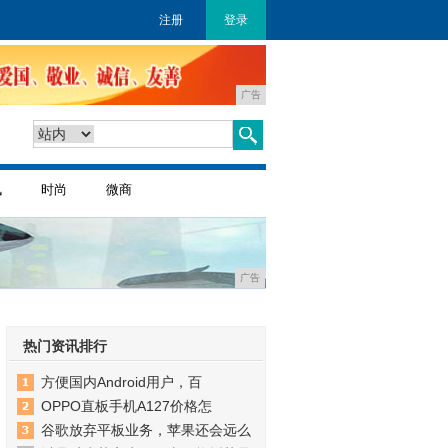
注册
登录
广告
讯
时尚
微商
广告
热门资讯排行
方便国内Android用户，百
OPPO直板手机A127价格怎
谷歌放弃平板业务，苹果还会远么